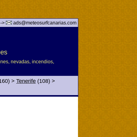
 ->
ads@meteosurfcanarias.com
des
iones, nevadas, incendios,
160)
>
Tenerife
(108)
>