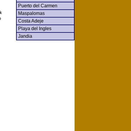
Puerto del Carmen
ck
Maspalomas
b
Costa Adeje
Playa del Ingles
Jandia