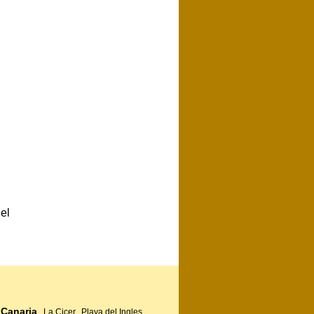
el
 Canaria
La Cicer
Playa del Ingles