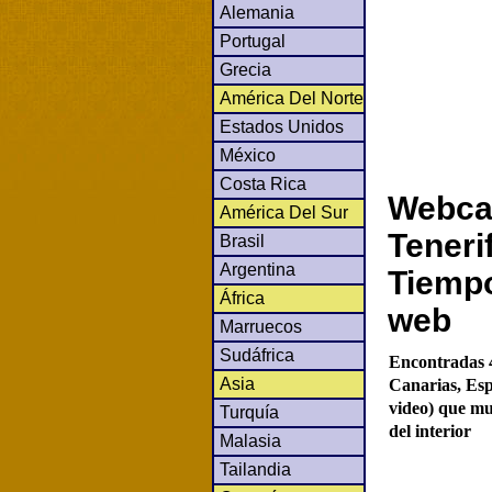
Alemania
Portugal
Grecia
América Del Norte
Estados Unidos
México
Costa Rica
Webca
América Del Sur
Teneri
Brasil
Argentina
Tiempo
África
web
Marruecos
Sudáfrica
Encontradas 4
Asia
Canarias, Esp
video) que mu
Turquía
del interior
Malasia
Tailandia