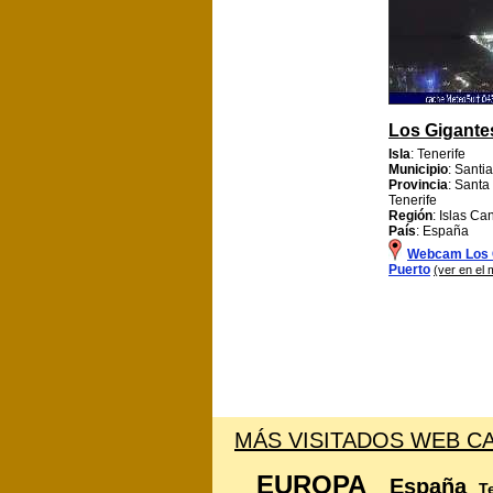
Los Gigante
Isla
: Tenerife
Municipio
: Santi
Provincia
: Santa
Tenerife
Región
: Islas Ca
País
: España
Webcam Los 
Puerto
(ver en el
MÁS VISITADOS WEB CA
EUROPA
España
T