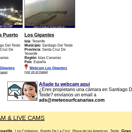
s Puerto
Los Gigantes
Isla
: Tenerife
ago Del Teide
Municipio
: Santiago Del Teide
 Cruz De
Provincia
: Santa Cruz De
Tenerife
narias
Región
: Islas Canarias
País
: España
Gigantes
Webcam Los Gigantes
(ver en el mapa)
 mapa)
Añade tu webcam aqui
¿Eres propietario una cámara en Santiago D
Teide? envíanos un email a
ads@meteosurfcanarias.com
M & LIVE CAMS
enerife
Gran
Los Cristianos
Puerto De La Cruz
Playa de las Americas
Teide