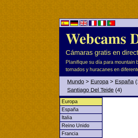
Webcams D
Cámaras gratis en direc
Planifique su día para mountain b
tornados y huracanes en diferent
Mundo
>
Europa
>
España
(
Santiago Del Teide
(4)
Europa
España
Italia
Reino Unido
Francia