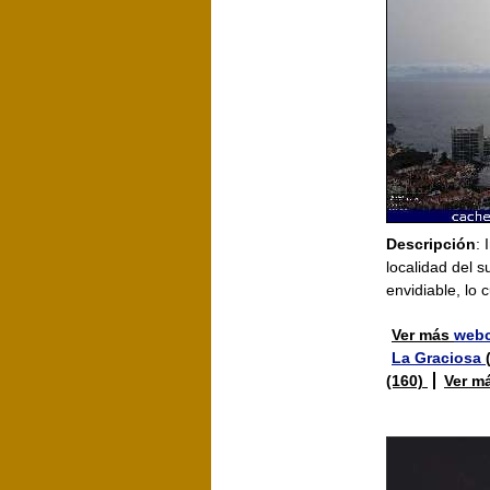
Descripción
:
localidad del 
envidiable, lo c
Ver más
webc
La Graciosa
(160)
Ver m