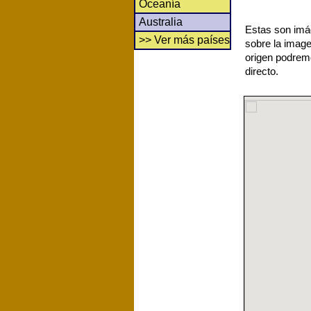
Oceanía
Australia
Estas son imág
>> Ver más países
sobre la image
origen podrem
directo.