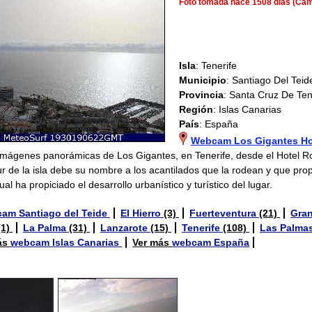
Foto tomada hace 1508 dias (Cá
Isla
: Tenerife
Municipio
: Santiago Del Teid
Provincia
: Santa Cruz De Ten
Región
: Islas Canarias
País
: España
Webcam Los Gigantes Ho
 Imágenes panorámicas de Los Gigantes, en Tenerife, desde el Hotel R
sur de la isla debe su nombre a los acantilados que la rodean y que pro
ual ha propiciado el desarrollo urbanístico y turístico del lugar.
am Santiago del Teide
El Hierro
(3)
Fuerteventura
(21)
Gran
(1)
La Palma
(31)
Lanzarote
(15)
Tenerife
(108)
Las Palma
ás
webcam Islas Canarias
Ver más
webcam España