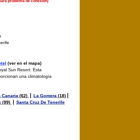
mara problema de conexión)
e
erife
tel
(ver en el mapa)
oyal Sun Resort. Esta
porcionan una climatología
 Canaria
(62)
La Gomera
(18)
s
(99)
Santa Cruz De Tenerife