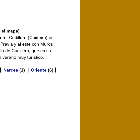
n el mapa)
lero. Cudillero (Cuideiru) es
 Pravia y al este con Muros
lla de Cudillero, que es su
n verano muy turístico.
Narcea
(1)
Oriente
(6)