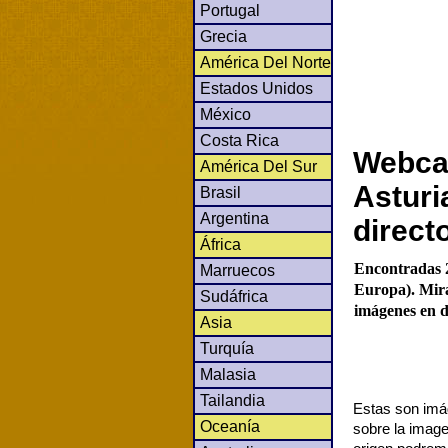
Portugal
Grecia
América Del Norte
Estados Unidos
México
Costa Rica
Webcam
América Del Sur
Asturi
Brasil
Argentina
direct
África
Encontradas 2
Marruecos
Europa). Mira
Sudáfrica
imágenes en d
Asia
Turquía
Malasia
Tailandia
Estas son imág
Oceanía
sobre la image