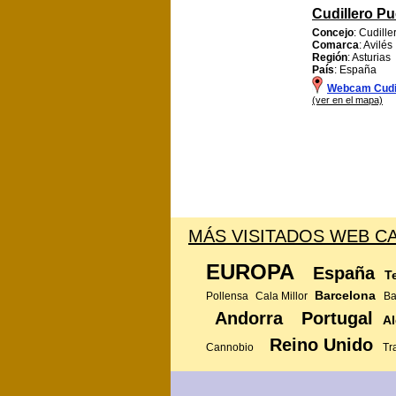
Cudillero Pu
Concejo
: Cudille
Comarca
: Avilés
Región
: Asturias
País
: España
Webcam Cudil
(ver en el mapa)
MÁS VISITADOS WEB CA
EUROPA
España
T
Barcelona
Pollensa
Cala Millor
Ba
Andorra
Portugal
Al
Reino Unido
Cannobio
Tr