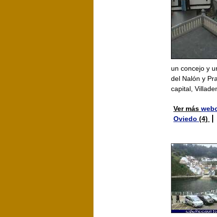
un concejo y un
del Nalón y Pra
capital, Villad
Ver más
webc
Oviedo
(4)