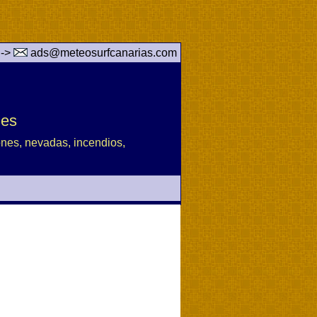
 ->
ads@meteosurfcanarias.com
des
iones, nevadas, incendios,