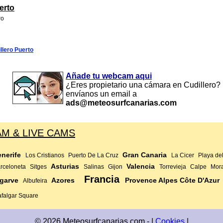
erto
ro
lero Puerto
Añade tu webcam aqui
¿Eres propietario una cámara en Cudillero?
envíanos un email a
ads@meteosurfcanarias.com
M & LIVE CAMS
enerife
Gran Canaria
Los Cristianos
Puerto De La Cruz
La Cicer
Playa del
Asturias
Valencia
rceloneta
Sitges
Salinas
Gijon
Torrevieja
Calpe
Mora
Francia
garve
Azores
Provence Alpes Côte D'Azur
Albufeira
afalgar Square
© 2026 Meteosurfcanarias.com - |
Cookies
|