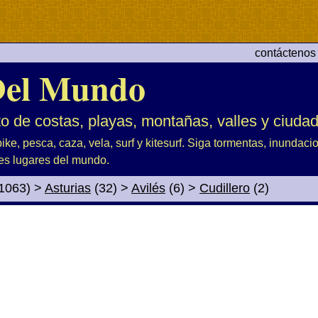
contáctenos
el Mundo
to de costas, playas, montañas, valles y ciuda
ike, pesca, caza, vela, surf y kitesurf. Siga tormentas, inundac
es lugares del mundo.
1063)
>
Asturias
(32)
>
Avilés
(6)
>
Cudillero
(2)