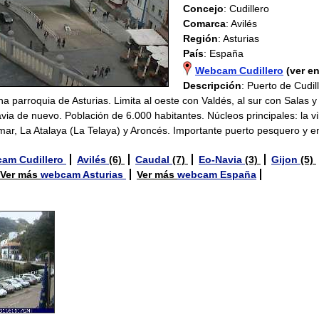
Concejo
: Cudillero
Comarca
: Avilés
Región
: Asturias
País
: España
Webcam Cudillero
(ver e
Descripción
: Puerto de Cudil
a parroquia de Asturias. Limita al oeste con Valdés, al sur con Salas y
via de nuevo. Población de 6.000 habitantes. Núcleos principales: la vi
emar, La Atalaya (La Telaya) y Aroncés. Importante puerto pesquero y e
am Cudillero
Avilés
(6)
Caudal
(7)
Eo-Navia
(3)
Gijon
(5)
Ver más
webcam Asturias
Ver más
webcam España