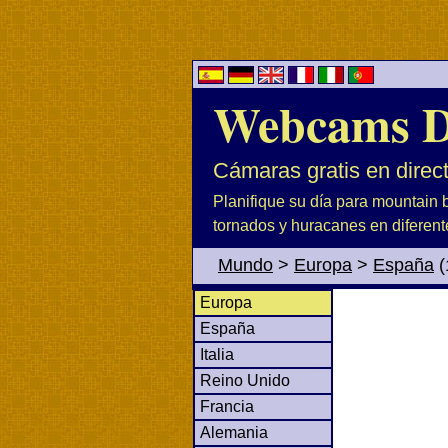
Webcams D
Cámaras gratis en direc
Planifique su día para mountain b
tornados y huracanes en diferent
Mundo
>
Europa
>
España
(
Europa
España
Italia
Reino Unido
Francia
Alemania