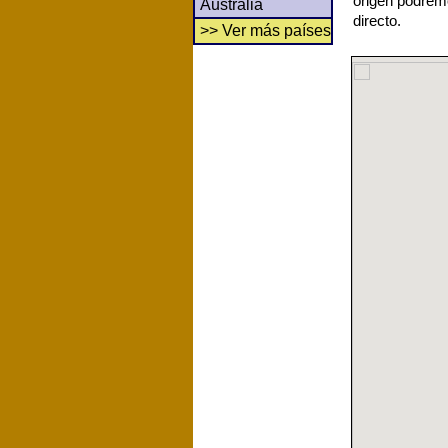
origen podrem
Australia
directo.
>> Ver más países