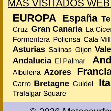
MÁS VISITADOS WEB
EUROPA
España
Te
Gran Canaria
Cruz
La Cice
Formentera
Pollensa
Cala Mill
Asturias
Vale
Salinas
Gijon
And
Andalucia
El Palmar
Franci
Azores
Albufeira
Ita
Bretagne
Carro
Guidel
Trafalgar Square