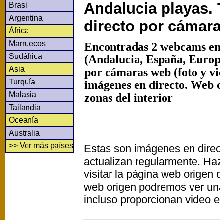
Andalucia playas.
Brasil
Argentina
directo por cámar
África
Marruecos
Encontradas 2 webcams en
Sudáfrica
(Andalucia, España, Europ
Asia
por cámaras web (foto y v
Turquía
imágenes en directo. Web 
Malasia
zonas del interior
Tailandia
Oceanía
Australia
>> Ver más países
Estas son imágenes en direc
actualizan regularmente. Haz
visitar la página web origen
web origen podremos ver un
incluso proporcionan video e