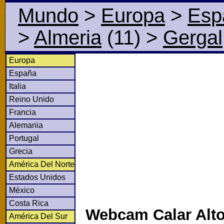
Mundo
>
Europa
>
Esp
>
Almeria
(11)
>
Gergal
Europa
España
Italia
Reino Unido
Francia
Alemania
Portugal
Grecia
América Del Norte
Estados Unidos
México
Costa Rica
Webcam Calar Alto
América Del Sur