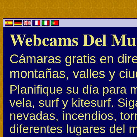
Webcams Del Mu
Cámaras gratis en dire
montañas, valles y ci
Planifique su día para 
vela, surf y kitesurf. S
nevadas, incendios, to
diferentes lugares del 