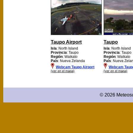
Taupo Airport
Taupo
Isla
: North Island
Isla
: North Island
Provincia
: Taupo
Provincia
: Taupo
Región
: Waikato
Región
: Waikato
País
: Nueva Zelanda
País
: Nueva Zela
Webcam Taupo Airport
Webcam Taup
(ver en el mapa)
(ver en el mapa)
© 2026 Meteosu