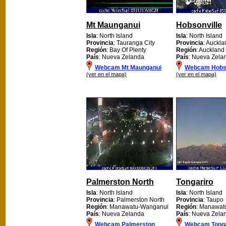
Mt Maunganui
Hobsonville
Isla
: North Island
Isla
: North Island
Provincia
: Tauranga City
Provincia
: Auckla
Región
: Bay Of Plenty
Región
: Auckland
País
: Nueva Zelanda
País
: Nueva Zela
Webcam Mt Maunganui
Webcam Hobso
(ver en el mapa)
(ver en el mapa)
Palmerston North
Tongariro
Isla
: North Island
Isla
: North Island
Provincia
: Palmerston North
Provincia
: Taupo
Región
: Manawatu-Wanganui
Región
: Manawat
País
: Nueva Zelanda
País
: Nueva Zela
Webcam Palmerston
Webcam Tonga