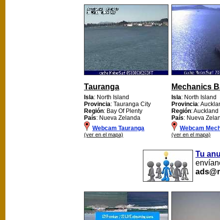
Tauranga
Mechanics B
Isla
: North Island
Isla
: North Island
Provincia
: Tauranga City
Provincia
: Auckla
Región
: Bay Of Plenty
Región
: Auckland
País
: Nueva Zelanda
País
: Nueva Zela
Webcam Tauranga
Webcam Mech
(ver en el mapa)
(ver en el mapa)
Tu an
envíano
ads@m