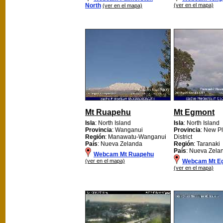
North
(ver en el mapa)
(ver en el mapa)
Mt Ruapehu
Mt Egmont
Isla
: North Island
Isla
: North Island
Provincia
: Wanganui
Provincia
: New P
Región
: Manawatu-Wanganui
District
País
: Nueva Zelanda
Región
: Taranaki
País
: Nueva Zela
Webcam Mt Ruapehu
(ver en el mapa)
Webcam Mt E
(ver en el mapa)