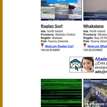
Raglan Surf
Whakatane
Isla
: North Island
Isla
: North Island
Provincia
: Waikato District
Provincia
: Whaka
Región
: Waikato
Región
: Bay Of Pl
País
: Nueva Zelanda
País
: Nueva Zela
Webcam Raglan Surf
Webcam Whak
(ver en el mapa)
(ver en el mapa)
Añade
¿Eres 
envían
ads@m