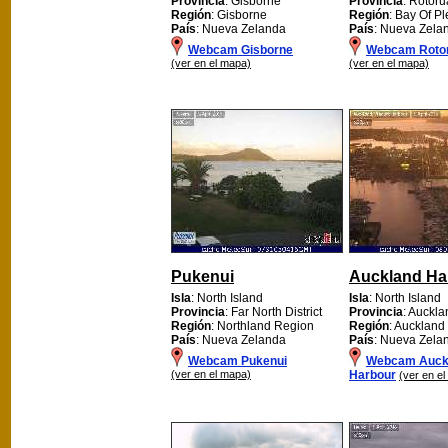
Provincia
: Gisborne
Provincia
: Rotoru
Región
: Gisborne
Región
: Bay Of Pl
País
: Nueva Zelanda
País
: Nueva Zela
Webcam Gisborne
Webcam Rotor
(ver en el mapa)
(ver en el mapa)
Pukenui
Auckland Ha
Isla
: North Island
Isla
: North Island
Provincia
: Far North District
Provincia
: Auckla
Región
: Northland Region
Región
: Auckland
País
: Nueva Zelanda
País
: Nueva Zela
Webcam Pukenui
Webcam Auck
(ver en el mapa)
Harbour
(ver en e