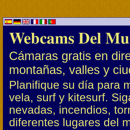
Webcams Del Mu
Cámaras gratis en dire
montañas, valles y ci
Planifique su día para 
vela, surf y kitesurf. S
nevadas, incendios, to
diferentes lugares del 