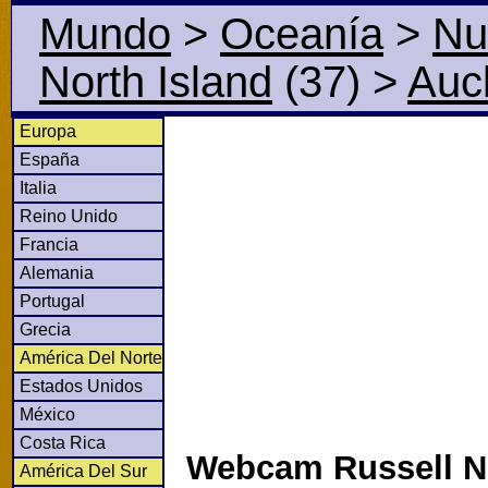
Mundo
>
Oceanía
>
Nu
North Island
(37)
>
Auc
Europa
España
Italia
Reino Unido
Francia
Alemania
Portugal
Grecia
América Del Norte
Estados Unidos
México
Costa Rica
Webcam Russell No
América Del Sur