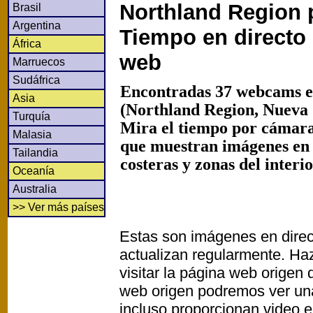
Northland Region 
Brasil
Argentina
Tiempo en directo
África
web
Marruecos
Sudáfrica
Encontradas 37 webcams en
Asia
(Northland Region, Nueva 
Turquía
Mira el tiempo por cámaras
Malasia
que muestran imágenes en
Tailandia
costeras y zonas del interi
Oceanía
Australia
>> Ver más países
Estas son imágenes en direc
actualizan regularmente. Haz
visitar la página web origen
web origen podremos ver un
incluso proporcionan video e