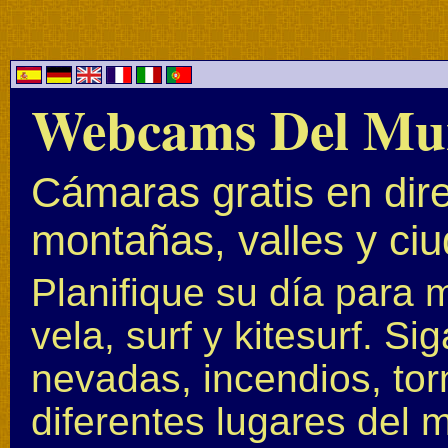
Webcams Del Mu
Cámaras gratis en dire
montañas, valles y ci
Planifique su día para 
vela, surf y kitesurf. S
nevadas, incendios, to
diferentes lugares del 