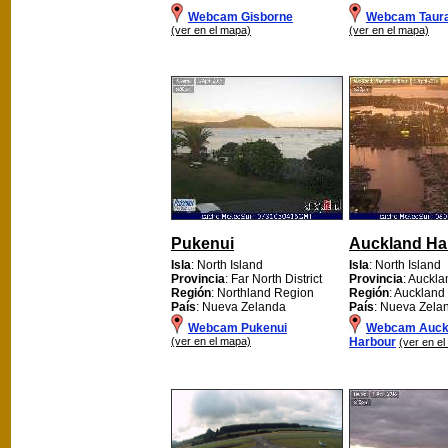
Webcam Gisborne
Webcam Taur
(ver en el mapa)
(ver en el mapa)
Pukenui
Auckland Ha
Isla
: North Island
Isla
: North Island
Provincia
: Far North District
Provincia
: Auckla
Región
: Northland Region
Región
: Auckland
País
: Nueva Zelanda
País
: Nueva Zela
Webcam Pukenui
Webcam Auck
(ver en el mapa)
Harbour
(ver en e