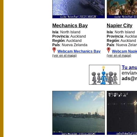
Mechanics Bay
Napier City
Isla
: North Island
Isla
: North Island
Provincia
: Auckland
Provincia
: Auckla
Región
: Auckland
Región
: Auckland
País
: Nueva Zelanda
País
: Nueva Zela
Webcam Mechanics Bay
Webcam Napie
(ver en el mapa)
(ver en el mapa)
Tu an
envíano
ads@m