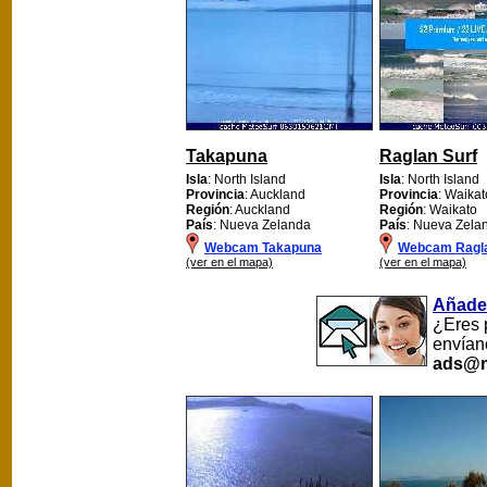
Takapuna
Raglan Surf
Isla
: North Island
Isla
: North Island
Provincia
: Auckland
Provincia
: Waikato
Región
: Auckland
Región
: Waikato
País
: Nueva Zelanda
País
: Nueva Zela
Webcam Takapuna
Webcam Ragla
(ver en el mapa)
(ver en el mapa)
Añade
¿Eres 
envían
ads@m