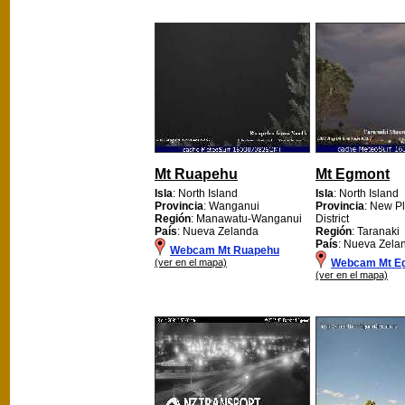
Mt Ruapehu
Mt Egmont
Isla
: North Island
Isla
: North Island
Provincia
: Wanganui
Provincia
: New P
Región
: Manawatu-Wanganui
District
País
: Nueva Zelanda
Región
: Taranaki
País
: Nueva Zela
Webcam Mt Ruapehu
(ver en el mapa)
Webcam Mt E
(ver en el mapa)