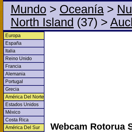
Mundo
>
Oceanía
>
Nu
North Island
(37)
>
Auc
Europa
España
Italia
Reino Unido
Francia
Alemania
Portugal
Grecia
América Del Norte
Estados Unidos
México
Costa Rica
Webcam Rotorua S
América Del Sur