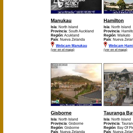
Manukau
Hamilton
Isla
: North Island
Isla
: North Island
Provincia
: South Auckland
Provincia
: Hamilt
Región
: Acukland
Región
: Waikato
País
: Nueva Zelanda
País
: Nueva Zela
Webcam Manukau
Webcam Hami
(ver en el mapa)
(ver en el mapa)
Gisborne
Tauranga Ba
Isla
: North Island
Isla
: North Island
Provincia
: Gisborne
Provincia
: Tauran
Región
: Gisborne
Región
: Bay Of Pl
País
: Nueva Zelanda
País
: Nueva Zela