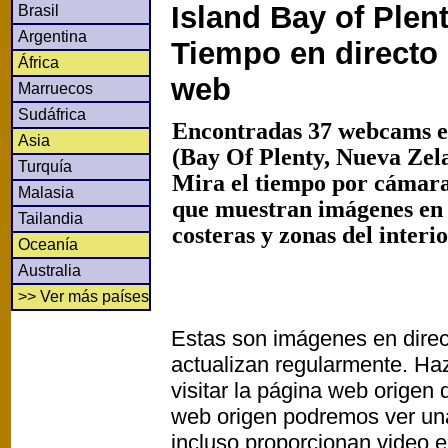
Island Bay of Plen
Brasil
Argentina
Tiempo en directo
África
web
Marruecos
Sudáfrica
Encontradas 37 webcams en
Asia
(Bay Of Plenty, Nueva Zel
Turquía
Mira el tiempo por cámaras
Malasia
que muestran imágenes en
Tailandia
costeras y zonas del interi
Oceanía
Australia
>> Ver más países
Estas son imágenes en direc
actualizan regularmente. Haz
visitar la página web origen
web origen podremos ver un
incluso proporcionan video e