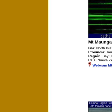
Mt Maunga
Isla
: North Isl
Provincia
: Ta
Región
: Bay O
País
: Nueva Z
Webcam Mt
Tiempo Raglan Sur
Foto tomada hace 