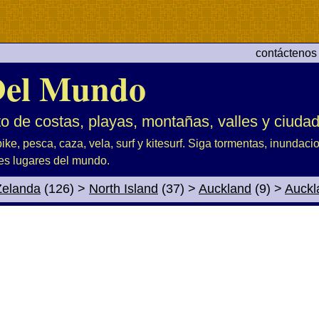
contáctenos
el Mundo
to de costas, playas, montañas, valles y ciuda
ike, pesca, caza, vela, surf y kitesurf. Siga tormentas, inundac
es lugares del mundo.
Zelanda
(126)
>
North Island
(37)
>
Auckland
(9)
>
Auckl