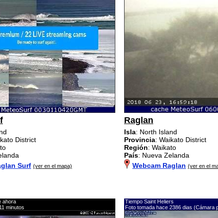
f
Raglan
and
Isla
: North Island
kato District
Provincia
: Waikato District
to
Región
: Waikato
elanda
País
: Nueva Zelanda
glan Surf
Webcam Raglan
(ver en el mapa)
(ver en el m
e ahora
Tiempo Saint Heliers
11 minutos
Foto tomada hace 2386 dias (Cámara 