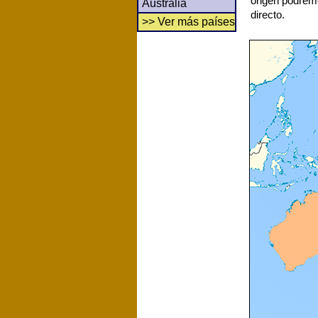
origen podrem
Australia
directo.
>> Ver más países