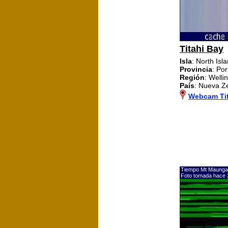
Titahi Bay
Isla
: North Isl
Provincia
: Por
Región
: Welli
País
: Nueva Z
Webcam Tit
Tiempo Mt Maunga
Foto tomada hace 