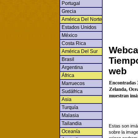
Portugal
Grecia
América Del Norte
Estados Unidos
México
Costa Rica
Webcam
América Del Sur
Tiempo
Brasil
Argentina
web
África
Encontradas 
Marruecos
Zelanda, Ocea
Sudáfrica
muestran imág
Asia
Turquía
Malasia
Tailandia
Estas son imág
Oceanía
sobre la image