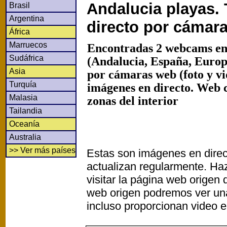
Andalucia playas.
Brasil
Argentina
directo por cámar
África
Marruecos
Encontradas 2 webcams en
Sudáfrica
(Andalucia, España, Europ
Asia
por cámaras web (foto y v
Turquía
imágenes en directo. Web 
Malasia
zonas del interior
Tailandia
Oceanía
Australia
>> Ver más países
Estas son imágenes en direc
actualizan regularmente. Haz
visitar la página web origen
web origen podremos ver un
incluso proporcionan video e