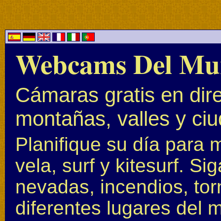
Webcams Del Mu
Cámaras gratis en dire
montañas, valles y ci
Planifique su día para 
vela, surf y kitesurf. S
nevadas, incendios, to
diferentes lugares del 