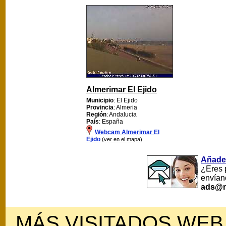
Almerimar El Ejido
Municipio
: El Ejido
Provincia
: Almeria
Región
: Andalucia
País
: España
Webcam Almerimar El
Ejido
(ver en el mapa)
Añade
¿Eres 
envían
ads@m
MÁS VISITADOS WEB