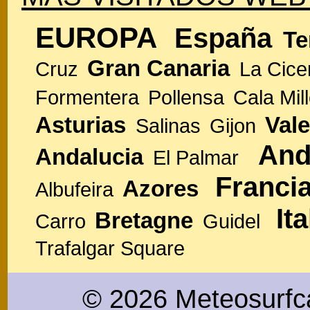
EUROPA
España
Te
Gran Canaria
Cruz
La Cice
Formentera
Pollensa
Cala Mill
Asturias
Vale
Salinas
Gijon
And
Andalucia
El Palmar
Franci
Azores
Albufeira
Ita
Bretagne
Carro
Guidel
Trafalgar Square
© 2026 Meteosurfc