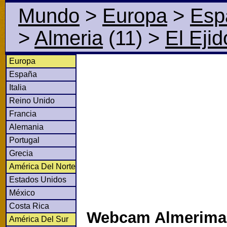
Mundo
>
Europa
>
Esp
>
Almeria
(11)
>
El Ejid
Europa
España
Italia
Reino Unido
Francia
Alemania
Portugal
Grecia
América Del Norte
Estados Unidos
México
Costa Rica
Webcam Almerimar
América Del Sur