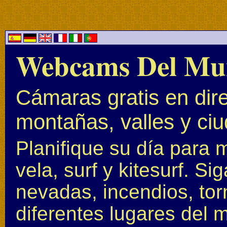
Webcams Del Mu
Cámaras gratis en dire
montañas, valles y ci
Planifique su día para 
vela, surf y kitesurf. S
nevadas, incendios, to
diferentes lugares del 