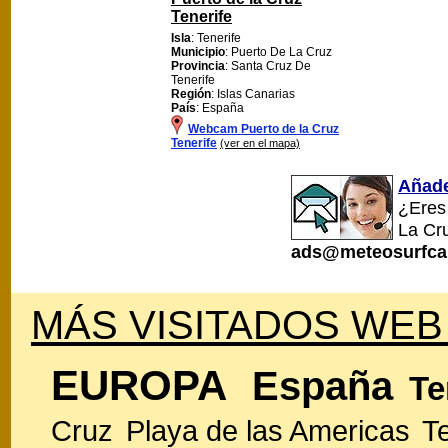
Tenerife
Isla
: Tenerife
Municipio
: Puerto De La Cruz
Provincia
: Santa Cruz De
Tenerife
Región
: Islas Canarias
País
: España
Webcam Puerto de la Cruz
Tenerife
(ver en el mapa)
Añade
¿Eres
La Cr
ads@meteosurfca
MÁS VISITADOS WEB
EUROPA
España
Te
Cruz
Playa de las Americas
T