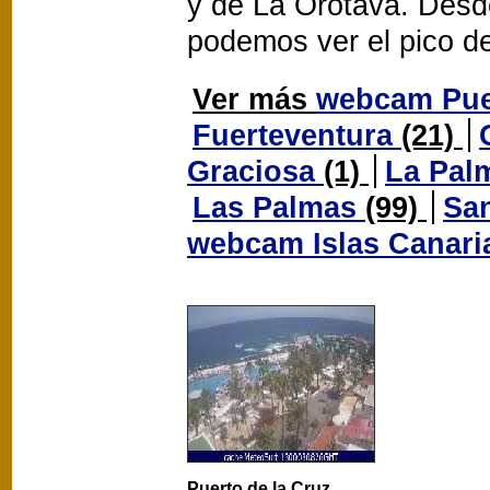
y de La Orotava. Des
podemos ver el pico de
Ver más
webcam Pue
Fuerteventura
(21)
Graciosa
(1)
La Pal
Las Palmas
(99)
San
webcam Islas Canar
Puerto de la Cruz