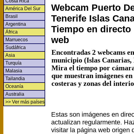
Costa Rica
Webcam Puerto De
América Del Sur
Tenerife Islas Cana
Brasil
Argentina
Tiempo en directo
África
web
Marruecos
Sudáfrica
Encontradas 2 webcams en
Asia
municipio (Islas Canarias,
Turquía
Mira el tiempo por cámaras
Malasia
que muestran imágenes en
Tailandia
costeras y zonas del interi
Oceanía
Australia
>> Ver más países
Estas son imágenes en direc
actualizan regularmente. Haz
visitar la página web origen