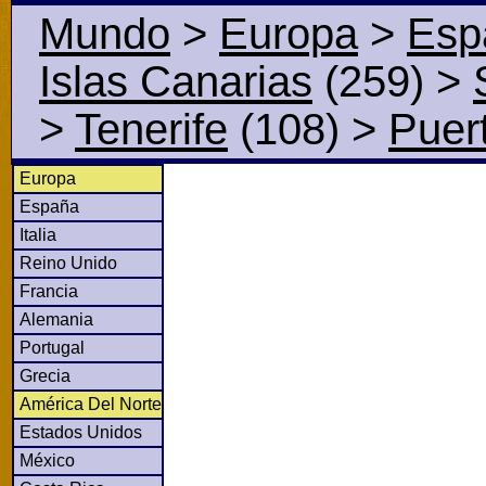
Mundo
>
Europa
>
Esp
Islas Canarias
(259)
>
>
Tenerife
(108)
>
Puer
Europa
España
Italia
Reino Unido
Francia
Alemania
Portugal
Grecia
América Del Norte
Estados Unidos
México