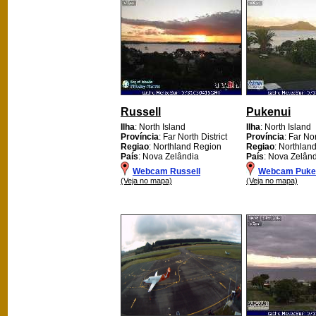
Russell
Pukenui
Ilha
: North Island
Ilha
: North Island
Província
: Far North District
Província
: Far Nor
Regiao
: Northland Region
Regiao
: Northlan
País
: Nova Zelândia
País
: Nova Zelân
Webcam Russell
Webcam Puke
(Veja no mapa)
(Veja no mapa)