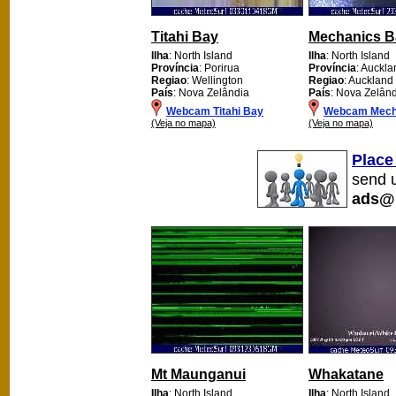
Titahi Bay
Mechanics B
Ilha
: North Island
Ilha
: North Island
Província
: Porirua
Província
: Auckla
Regiao
: Wellington
Regiao
: Auckland
País
: Nova Zelândia
País
: Nova Zelân
Webcam Titahi Bay
Webcam Mech
(Veja no mapa)
(Veja no mapa)
Place
send u
ads@
Mt Maunganui
Whakatane
Ilha
: North Island
Ilha
: North Island