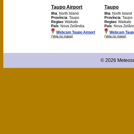
Taupo Airport
Taupo
Ilha
: North Island
Ilha
: North Island
Província
: Taupo
Província
: Taupo
Regiao
: Waikato
Regiao
: Waikato
País
: Nova Zelândia
País
: Nova Zelân
Webcam Taupo Airport
Webcam Taup
(Veja no mapa)
(Veja no mapa)
© 2026 Meteosu