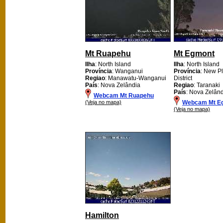
Mt Ruapehu
Mt Egmont
Ilha
: North Island
Ilha
: North Island
Província
: Wanganui
Província
: New P
Regiao
: Manawatu-Wanganui
District
País
: Nova Zelândia
Regiao
: Taranaki
País
: Nova Zelân
Webcam Mt Ruapehu
(Veja no mapa)
Webcam Mt E
(Veja no mapa)
Hamilton