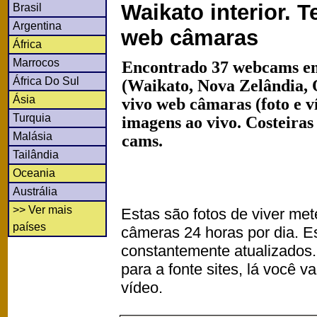
Waikato interior. 
Brasil
Argentina
web câmaras
África
Marrocos
Encontrado 37 webcams em
África Do Sul
(Waikato, Nova Zelândia, 
Ásia
vivo web câmaras (foto e 
Turquia
imagens ao vivo. Costeiras
Malásia
cams.
Tailândia
Oceania
Austrália
>> Ver mais
Estas são fotos de viver met
países
câmeras 24 horas por dia. 
constantemente atualizados.
para a fonte sites, lá você 
vídeo.