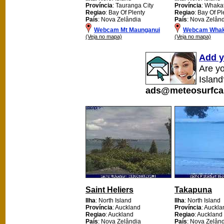
Província
: Tauranga City
Província
: Whaka
Regiao
: Bay Of Plenty
Regiao
: Bay Of Pl
País
: Nova Zelândia
País
: Nova Zelân
Webcam Mt Maunganui
Webcam Whak
(Veja no mapa)
(Veja no mapa)
Add y
Are y
Island
ads@meteosurfca
Saint Heliers
Takapuna
Ilha
: North Island
Ilha
: North Island
Província
: Auckland
Província
: Auckla
Regiao
: Auckland
Regiao
: Auckland
País
: Nova Zelândia
País
: Nova Zelân