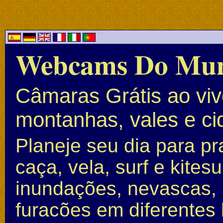
Webcams Do Mu
Câmaras Grátis ao vivo
montanhas, vales e c
Planeje seu dia para pr
caça, vela, surf e kite
inundações, nevascas, 
furacões em diferentes