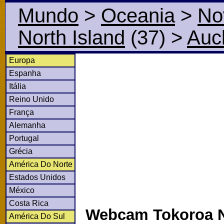
Mundo
>
Oceania
>
No
North Island
(37)
>
Auc
Europa
Espanha
Itália
Reino Unido
França
Alemanha
Portugal
Grécia
América Do Norte
Estados Unidos
México
Costa Rica
Webcam Tokoroa N
América Do Sul