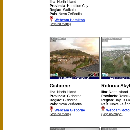
Ilha
: North Island
Província
: Hamilton City
Regiao
: Waikato
País
: Nova Zelândia
Webcam Hamilton
(Veja no mapa)
Gisborne
Rotorua Skyl
Ilha
: North Island
Ilha
: North Island
Província
: Gisborne
Província
: Rotoru
Regiao
: Gisborne
Regiao
: Bay Of Pl
País
: Nova Zelândia
País
: Nova Zelân
Webcam Gisborne
Webcam Rotor
(Veja no mapa)
(Veja no mapa)