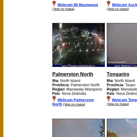
Webcam Mt Maunganui
Webcam Auck
(Veja no mapa)
(Veja no mapa)
Palmerston North
Tongariro
Ilha
: North Island
Ilha
: North Island
Província
: Palmerston North
Província
: Taupo
Regiao
: Manawatu-Wanganui
Regiao
: Manawat
País
: Nova Zelândia
País
: Nova Zelân
Webcam Palmerston
Webcam Tonga
North
(Veja no mapa)
(Veja no mapa)