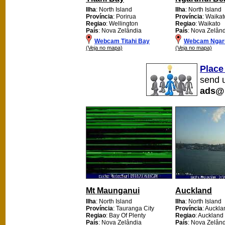
Ilha
: North Island
Ilha
: North Island
Província
: Porirua
Província
: Waikato
Regiao
: Wellington
Regiao
: Waikato
País
: Nova Zelândia
País
: Nova Zelân
Webcam Titahi Bay
Webcam Ngar
(Veja no mapa)
(Veja no mapa)
Place
send u
ads@
Mt Maunganui
Auckland
Ilha
: North Island
Ilha
: North Island
Província
: Tauranga City
Província
: Auckla
Regiao
: Bay Of Plenty
Regiao
: Auckland
País
: Nova Zelândia
País
: Nova Zelân