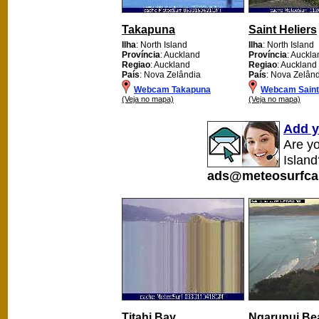
Takapuna
Saint Heliers
Ilha
: North Island
Ilha
: North Island
Província
: Auckland
Província
: Auckla
Regiao
: Auckland
Regiao
: Auckland
País
: Nova Zelândia
País
: Nova Zelân
Webcam Takapuna
Webcam Saint 
(Veja no mapa)
(Veja no mapa)
Add y
Are y
Island
ads@meteosurfca
Titahi Bay
Ngarunui Be