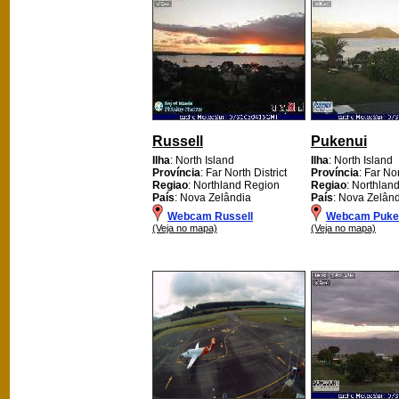
Russell
Pukenui
Ilha
: North Island
Ilha
: North Island
Província
: Far North District
Província
: Far Nor
Regiao
: Northland Region
Regiao
: Northlan
País
: Nova Zelândia
País
: Nova Zelân
Webcam Russell
Webcam Puke
(Veja no mapa)
(Veja no mapa)