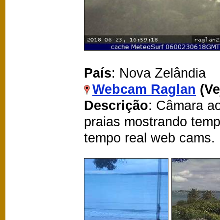
País
: Nova Zelândia
Webcam Raglan
(V
Descrição
: Câmara ao
praias mostrando temp
tempo real web cams.