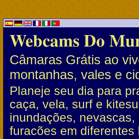
Webcams Do Mu
Câmaras Grátis ao vivo
montanhas, vales e c
Planeje seu dia para pr
caça, vela, surf e kite
inundações, nevascas, 
furacões em diferentes