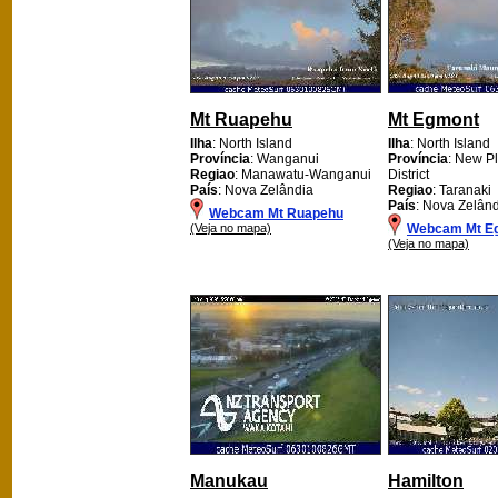
Mt Ruapehu
Mt Egmont
Ilha
: North Island
Ilha
: North Island
Província
: Wanganui
Província
: New P
Regiao
: Manawatu-Wanganui
District
País
: Nova Zelândia
Regiao
: Taranaki
País
: Nova Zelân
Webcam Mt Ruapehu
(Veja no mapa)
Webcam Mt E
(Veja no mapa)
Manukau
Hamilton