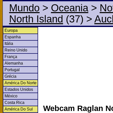
Mundo
>
Oceania
>
No
North Island
(37)
>
Auc
Europa
Espanha
Itália
Reino Unido
França
Alemanha
Portugal
Grécia
América Do Norte
Estados Unidos
México
Costa Rica
Webcam Raglan No
América Do Sul