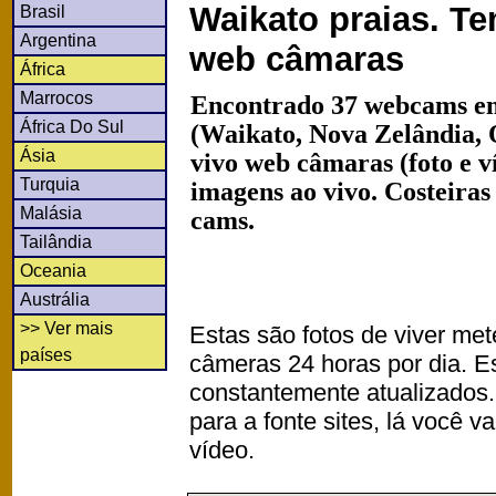
Waikato praias. T
Brasil
Argentina
web câmaras
África
Marrocos
Encontrado 37 webcams em
África Do Sul
(Waikato, Nova Zelândia, 
Ásia
vivo web câmaras (foto e 
Turquia
imagens ao vivo. Costeiras
Malásia
cams.
Tailândia
Oceania
Austrália
>> Ver mais
Estas são fotos de viver met
países
câmeras 24 horas por dia. 
constantemente atualizados.
para a fonte sites, lá você 
vídeo.