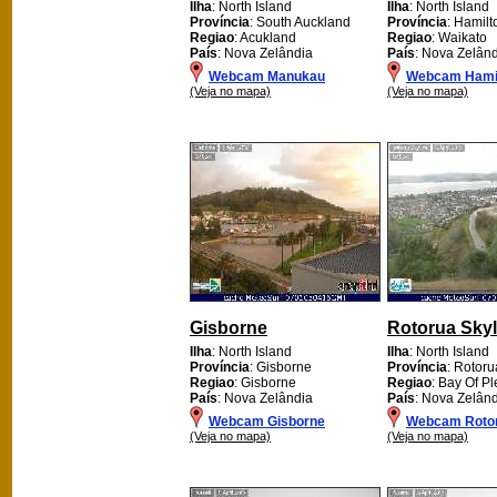
Ilha
: North Island
Ilha
: North Island
Província
: South Auckland
Província
: Hamilt
Regiao
: Acukland
Regiao
: Waikato
País
: Nova Zelândia
País
: Nova Zelân
Webcam Manukau
Webcam Hami
(Veja no mapa)
(Veja no mapa)
Gisborne
Rotorua Skyl
Ilha
: North Island
Ilha
: North Island
Província
: Gisborne
Província
: Rotoru
Regiao
: Gisborne
Regiao
: Bay Of Pl
País
: Nova Zelândia
País
: Nova Zelân
Webcam Gisborne
Webcam Rotor
(Veja no mapa)
(Veja no mapa)