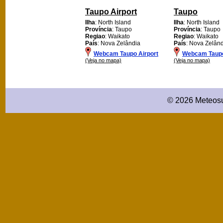
Taupo Airport
Taupo
Ilha
: North Island
Ilha
: North Island
Província
: Taupo
Província
: Taupo
Regiao
: Waikato
Regiao
: Waikato
País
: Nova Zelândia
País
: Nova Zelân
Webcam Taupo Airport
Webcam Taup
(Veja no mapa)
(Veja no mapa)
© 2026 Meteosu