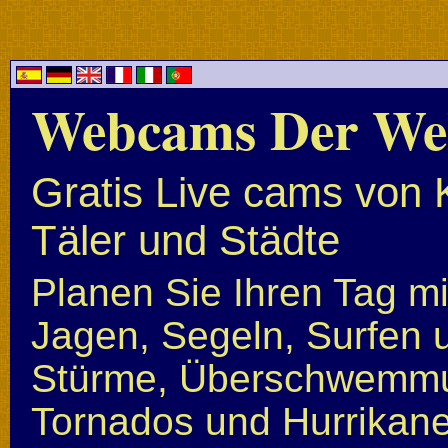
Webcams Der We
Gratis Live cams von 
Täler und Städte
Planen Sie Ihren Tag mi
Jagen, Segeln, Surfen u
Stürme, Überschwemmun
Tornados und Hurrikan