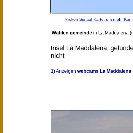
klicken Sie auf Karte, um mehr Ka
Wählen gemeinde
in La Maddalena (i
Insel La Maddalena, gefunden
nicht
1)
Anzeigen
webcams La Maddalena