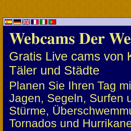
Webcams Der We
Gratis Live cams von 
Täler und Städte
Planen Sie Ihren Tag mi
Jagen, Segeln, Surfen u
Stürme, Überschwemmun
Tornados und Hurrikan