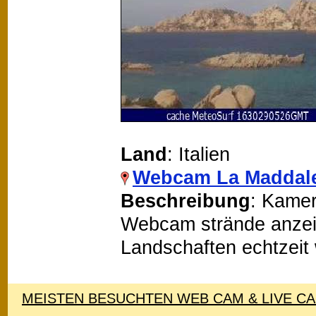
Land
: Italien
Webcam La Maddal
Beschreibung
: Kamer
Webcam strände anzeige
Landschaften echtzeit
MEISTEN BESUCHTEN WEB CAM & LIVE C