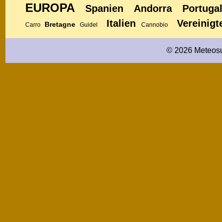
EUROPA
Spanien
Andorra
Portuga
Italien
Vereinigt
Bretagne
Carro
Guidel
Cannobio
© 2026 Meteosu