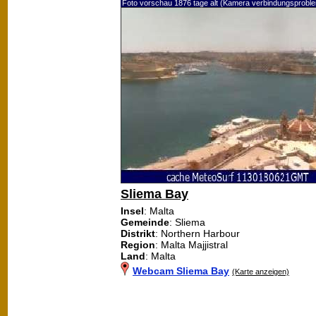
Foto vorschau 1876 tage alt (Kamera verbindungsprobl
Sliema Bay
Insel
: Malta
Gemeinde
: Sliema
Distrikt
: Northern Harbour
Region
: Malta Majjistral
Land
: Malta
Webcam Sliema Bay
(Karte anzeigen)