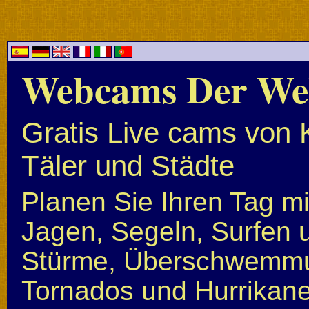
Webcams Der We
Gratis Live cams von 
Täler und Städte
Planen Sie Ihren Tag mi
Jagen, Segeln, Surfen u
Stürme, Überschwemmun
Tornados und Hurrikan