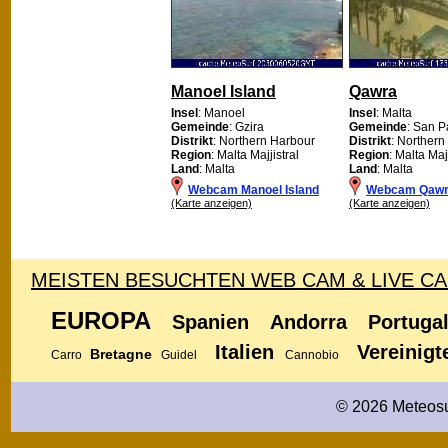
Manoel Island
Qawra
Insel
: Manoel
Insel
: Malta
Gemeinde
: Gzira
Gemeinde
: San P
Distrikt
: Northern Harbour
Distrikt
: Northern
Region
: Malta Majjistral
Region
: Malta Majj
Land
: Malta
Land
: Malta
Webcam Manoel Island
Webcam Qaw
(Karte anzeigen)
(Karte anzeigen)
MEISTEN BESUCHTEN WEB CAM & LIVE C
EUROPA
Spanien
Andorra
Portuga
Italien
Vereinigt
Bretagne
Carro
Guidel
Cannobio
© 2026 Meteosu