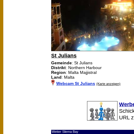
St Julians
Gemeinde
: St Julians
Distrikt
: Northern Harbour
Region
: Malta Majjistral
Land
: Malta
Webcam St Julians
(Karte anzeigen)
Werbe
Schick
URL 
Wetter Sliema Bay