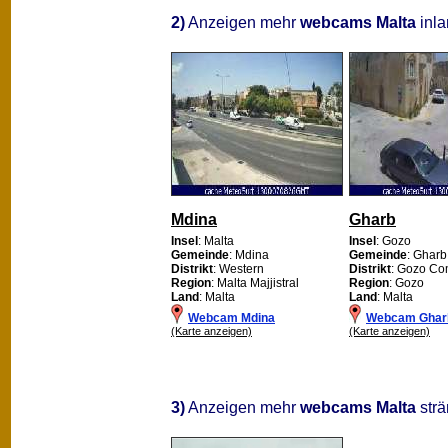
2)
Anzeigen mehr
webcams Malta
inla
Mdina
Gharb
Insel
: Malta
Insel
: Gozo
Gemeinde
: Mdina
Gemeinde
: Gharb
Distrikt
: Western
Distrikt
: Gozo Co
Region
: Malta Majjistral
Region
: Gozo
Land
: Malta
Land
: Malta
Webcam Mdina
Webcam Ghar
(Karte anzeigen)
(Karte anzeigen)
3)
Anzeigen mehr
webcams Malta
strä