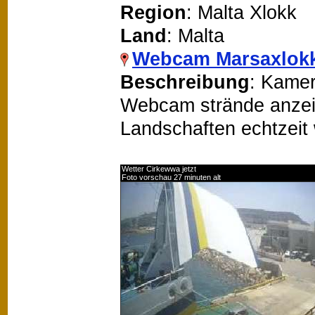
Region
: Malta Xlokk
Land
: Malta
Webcam Marsaxlok
Beschreibung
: Kamer
Webcam strände anzeige
Landschaften echtzeit
Wetter Cirkewwa jetzt
Foto vorschau 27 minuten alt