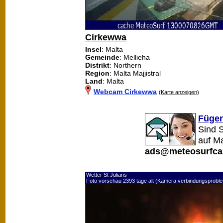
Cirkewwa
Insel
: Malta
Gemeinde
: Mellieha
Distrikt
: Northern
Region
: Malta Majjistral
Land
: Malta
Webcam Cirkewwa
(Karte anzeigen)
Fügen
Sind 
auf M
ads@meteosurfca
Wetter St Julians
Foto vorschau 2393 tage alt (Kamera verbindungsprobl