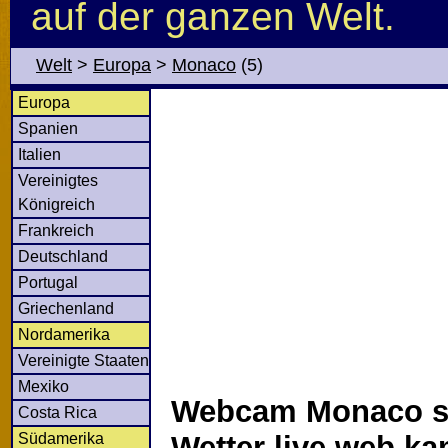
auf der ganzen Welt.
Welt
>
Europa
>
Monaco
(5)
Europa
Spanien
Italien
Vereinigtes
Königreich
Frankreich
Deutschland
Portugal
Griechenland
Nordamerika
Vereinigte Staaten
Mexiko
Webcam Monaco s
Costa Rica
Südamerika
Wetter live web k