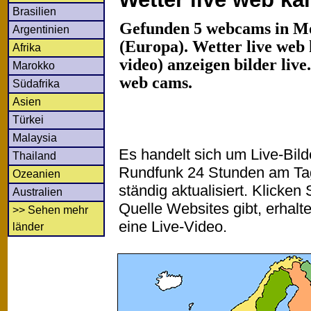
Brasilien
Gefunden 5 webcams in M
Argentinien
(Europa). Wetter live web
Afrika
video) anzeigen bilder liv
Marokko
web cams.
Südafrika
Asien
Türkei
Malaysia
Es handelt sich um Live-Bil
Thailand
Rundfunk 24 Stunden am T
Ozeanien
ständig aktualisiert. Klicken 
Australien
Quelle Websites gibt, erhalt
>> Sehen mehr
eine Live-Video.
länder