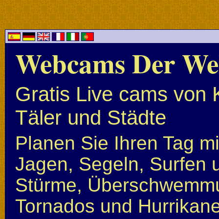
Webcams Der We
Gratis Live cams von 
Täler und Städte
Planen Sie Ihren Tag mi
Jagen, Segeln, Surfen u
Stürme, Überschwemmun
Tornados und Hurrikan