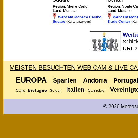
Region
: Monte Carlo
Region
: Monte Ca
Land
: Monaco
Land
: Monaco
Webcam Monaco Casino
Webcam Mona
Square
Trade Center
(Karte anzeigen)
(Kar
Werbe
Schick
URL 
MEISTEN BESUCHTEN WEB CAM & LIVE C
EUROPA
Spanien
Andorra
Portuga
Italien
Vereinigt
Bretagne
Carro
Guidel
Cannobio
© 2026 Meteosu