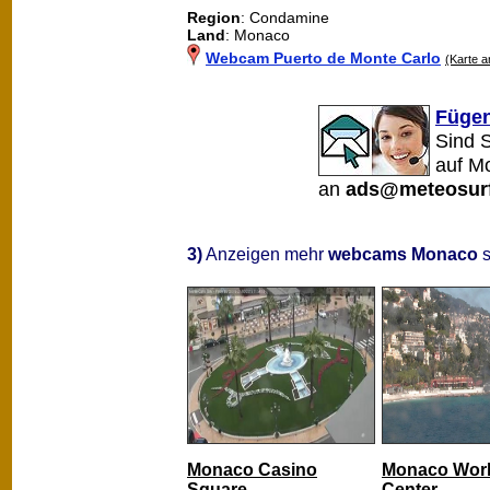
Region
: Condamine
Land
: Monaco
Webcam Puerto de Monte Carlo
(Karte a
Fügen
Sind 
auf M
an
ads@meteosurf
3)
Anzeigen mehr
webcams Monaco
s
Monaco Casino
Monaco Worl
Square
Center