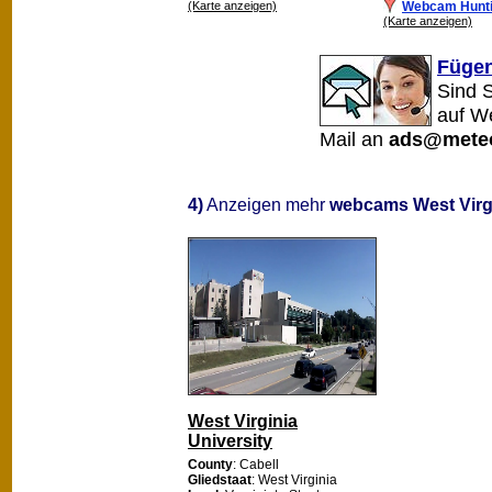
(Karte anzeigen)
Webcam Hunt
(Karte anzeigen)
Fügen
Sind 
auf We
Mail an
ads@meteo
4)
Anzeigen mehr
webcams West Virg
West Virginia
University
County
: Cabell
Gliedstaat
: West Virginia