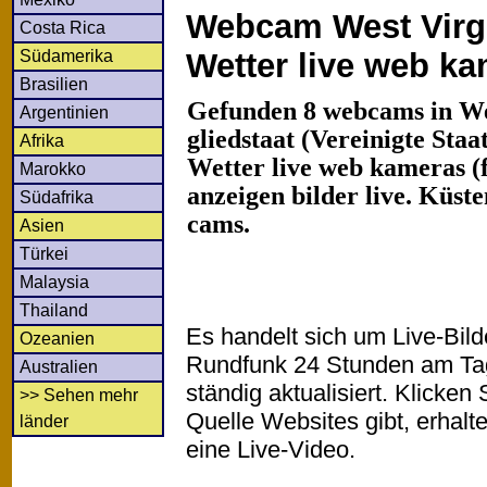
Webcam West Virgi
Costa Rica
Südamerika
Wetter live web k
Brasilien
Gefunden 8 webcams in We
Argentinien
gliedstaat (Vereinigte Sta
Afrika
Wetter live web kameras (f
Marokko
anzeigen bilder live. Küst
Südafrika
cams.
Asien
Türkei
Malaysia
Thailand
Es handelt sich um Live-Bil
Ozeanien
Rundfunk 24 Stunden am T
Australien
ständig aktualisiert. Klicken 
>> Sehen mehr
Quelle Websites gibt, erhalt
länder
eine Live-Video.