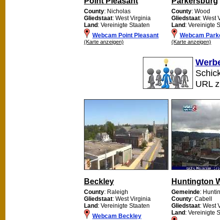
Point Pleasant
Parkersburg
County
: Nicholas
County
: Wood
Gliedstaat
: West Virginia
Gliedstaat
: West 
Land
: Vereinigte Staaten
Land
: Vereinigte 
Webcam Point Pleasant
Webcam Park
(Karte anzeigen)
(Karte anzeigen)
Werbe
Schick
URL 
Beckley
Huntington 
County
: Raleigh
Gemeinde
: Hunti
Gliedstaat
: West Virginia
County
: Cabell
Land
: Vereinigte Staaten
Gliedstaat
: West 
Land
: Vereinigte 
Webcam Beckley