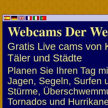
Webcams Der We
Gratis Live cams von 
Täler und Städte
Planen Sie Ihren Tag mi
Jagen, Segeln, Surfen u
Stürme, Überschwemmun
Tornados und Hurrikan