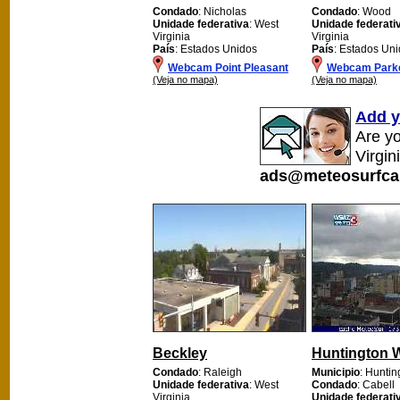
Condado
: Nicholas
Condado
: Wood
Unidade federativa
: West
Unidade federati
Virginia
Virginia
País
: Estados Unidos
País
: Estados Un
Webcam Point Pleasant
Webcam Park
(Veja no mapa)
(Veja no mapa)
Add y
Are y
Virgin
ads@meteosurfca
Beckley
Huntington 
Condado
: Raleigh
Municipio
: Huntin
Unidade federativa
: West
Condado
: Cabell
Virginia
Unidade federati