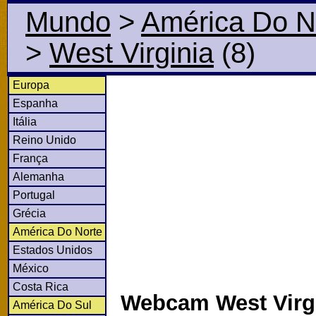
Mundo
>
América Do N
>
West Virginia
(8)
Europa
Espanha
Itália
Reino Unido
França
Alemanha
Portugal
Grécia
América Do Norte
Estados Unidos
México
Costa Rica
Webcam West Virgi
América Do Sul