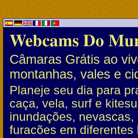
Webcams Do Mu
Câmaras Grátis ao vivo
montanhas, vales e c
Planeje seu dia para pr
caça, vela, surf e kite
inundações, nevascas, 
furacões em diferentes