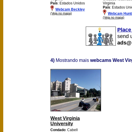
País
: Estados Unidos
Virginia
País
: Estados Un
Webcam Beckley
(Veja no mapa)
Webcam Hunt
(Veja no mapa)
Place
send u
ads@
4)
Mostrando mais
webcams West Vir
West Virginia
University
Condado
: Cabell