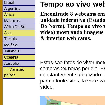
Tempo ao vivo we
Brasil
Argentina
Encontrado 8 webcams em 
África
unidade federativa (Estad
Marrocos
Do Norte). Tempo ao vivo 
África Do Sul
vídeo) mostrando imagens a
Ásia
& interior web cams.
Turquia
Malásia
Tailândia
Oceania
Estas são fotos de viver met
Austrália
câmeras 24 horas por dia. 
>> Ver mais
constantemente atualizados.
países
para a fonte sites, lá você 
vídeo.