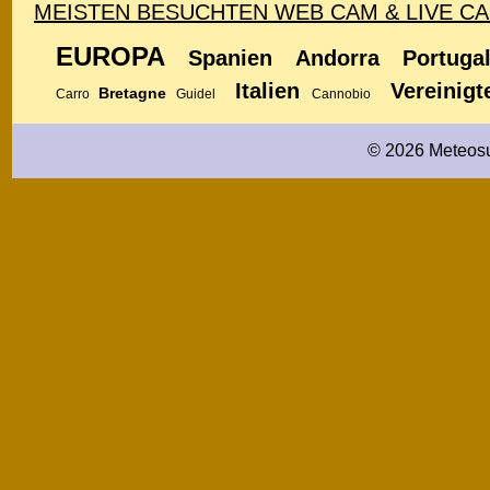
MEISTEN BESUCHTEN WEB CAM & LIVE C
EUROPA
Spanien
Andorra
Portuga
Italien
Vereinigt
Bretagne
Carro
Guidel
Cannobio
© 2026 Meteosu