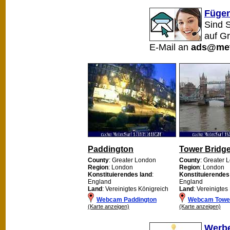
Fügen
Sind 
auf G
E-Mail an
ads@met
Paddington
Tower Bridg
County
: Greater London
County
: Greater 
Region
: London
Region
: London
Konstituierendes land
:
Konstituierendes
England
England
Land
: Vereinigtes Königreich
Land
: Vereinigtes
Webcam Paddington
Webcam Tower
(Karte anzeigen)
(Karte anzeigen)
Werbe