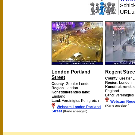
Schick
URL 
London Portland
Regent Stree
Street
County
: Greater 
Region
: London
County
: Greater London
Konstituierendes
Region
: London
England
Konstituierendes land
:
Land
: Vereinigtes
England
Land
: Vereinigtes Königreich
Webcam Regen
(Karte anzeigen)
Webcam London Portland
Street
(Karte anzeigen)