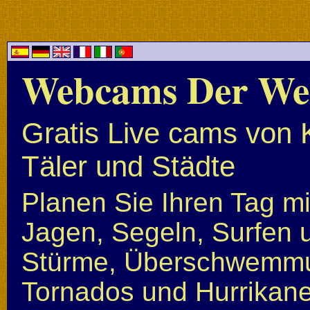
Webcams Der We
Gratis Live cams von 
Täler und Städte
Planen Sie Ihren Tag mi
Jagen, Segeln, Surfen u
Stürme, Überschwemmun
Tornados und Hurrikan