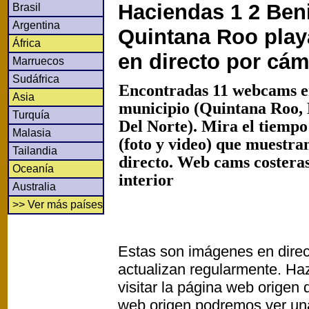
Haciendas 1 2 Ben
Brasil
Argentina
Quintana Roo play
África
en directo por cá
Marruecos
Sudáfrica
Encontradas 11 webcams e
Asia
municipio (Quintana Roo,
Turquía
Del Norte). Mira el tiemp
Malasia
(foto y video) que muestra
Tailandia
directo. Web cams costeras
Oceanía
interior
Australia
>> Ver más países
Estas son imágenes en direc
actualizan regularmente. Haz
visitar la página web origen
web origen podremos ver un