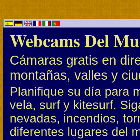
Webcams Del Mu
Cámaras gratis en dire
montañas, valles y ci
Planifique su día para 
vela, surf y kitesurf. S
nevadas, incendios, to
diferentes lugares del 