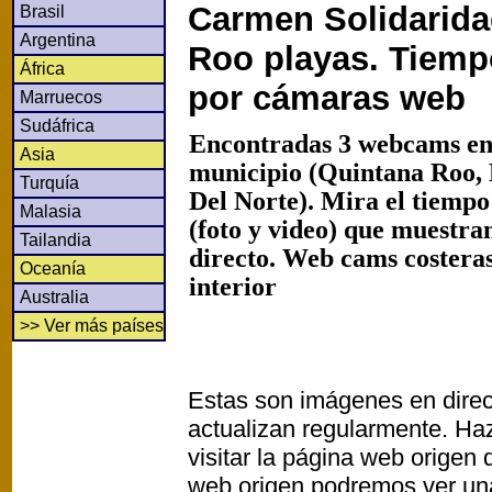
Carmen Solidarida
Brasil
Argentina
Roo playas. Tiemp
África
por cámaras web
Marruecos
Sudáfrica
Encontradas 3 webcams en
Asia
municipio (Quintana Roo,
Turquía
Del Norte). Mira el tiemp
Malasia
(foto y video) que muestra
Tailandia
directo. Web cams costeras
Oceanía
interior
Australia
>> Ver más países
Estas son imágenes en direc
actualizan regularmente. Haz
visitar la página web origen
web origen podremos ver un