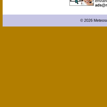
envían
ads@m
© 2026 Meteosu