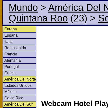
Mundo
>
América Del 
Quintana Roo
(23)
>
So
Europa
España
Italia
Reino Unido
Francia
Alemania
Portugal
Grecia
América Del Norte
Estados Unidos
México
Costa Rica
Webcam Hotel Pla
América Del Sur