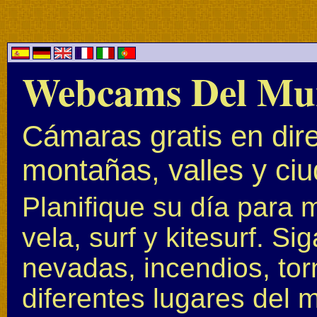
Webcams Del Mu
Cámaras gratis en dire
montañas, valles y ci
Planifique su día para 
vela, surf y kitesurf. S
nevadas, incendios, to
diferentes lugares del 