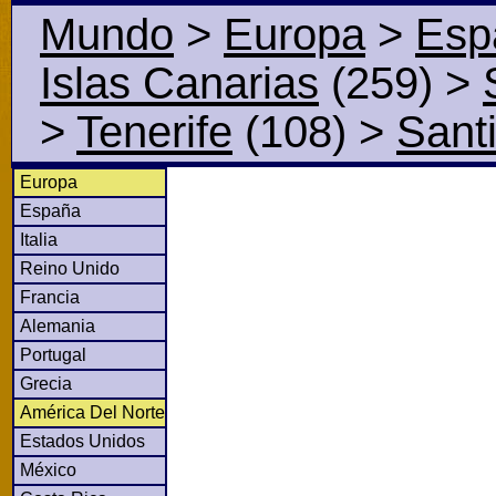
Mundo
>
Europa
>
Esp
Islas Canarias
(259)
>
>
Tenerife
(108)
>
Sant
Europa
España
Italia
Reino Unido
Francia
Alemania
Portugal
Grecia
América Del Norte
Estados Unidos
México