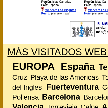
Región
: Islas Canarias
Región
: Islas Can
País
: España
País
: España
Webcam Los Gigantes
Webcam Los G
Puerto
Hotel
(ver en el mapa)
(ver en el ma
Tu an
envíano
ads@m
MÁS VISITADOS WEB
EUROPA
España
Te
Cruz
Playa de las Americas
T
Fuerteventura
del Ingles
C
Barcelona
Pollensa
Barcelo
Valencia
A
Torrevieja
Calpe