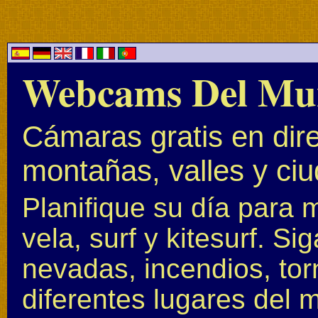
Webcams Del Mu
Cámaras gratis en dire
montañas, valles y ci
Planifique su día para 
vela, surf y kitesurf. S
nevadas, incendios, to
diferentes lugares del 