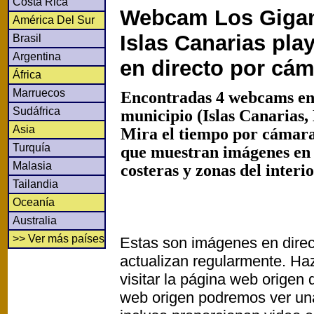
Costa Rica
Webcam Los Gigan
América Del Sur
Islas Canarias pla
Brasil
Argentina
en directo por cá
África
Marruecos
Encontradas 4 webcams en
Sudáfrica
municipio (Islas Canarias,
Asia
Mira el tiempo por cámaras
Turquía
que muestran imágenes en
Malasia
costeras y zonas del interi
Tailandia
Oceanía
Australia
>> Ver más países
Estas son imágenes en direc
actualizan regularmente. Haz
visitar la página web origen
web origen podremos ver un