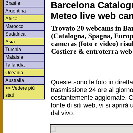
Barcelona Catalog
Brasile
Argentina
Meteo live web ca
Africa
Marocco
Trovato 20 webcams in Ba
Sudafrica
(Catalogna, Spagna, Europ
Asia
cameras (foto e video) risu
Turchia
Costiere & entroterra web
Malaisia
Tailandia
Oceania
Australia
Queste sono le foto in diret
>> Vedere più
trasmissione 24 ore al gior
stati
costantemente aggiornate. Cl
fonte di siti web, vi si apri
dal vivo.