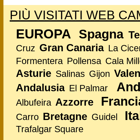
PIÙ VISITATI WEB CA
EUROPA
Spagna
Te
Gran Canaria
Cruz
La Cice
Formentera
Pollensa
Cala Mill
Asturie
Valen
Salinas
Gijon
And
Andalusia
El Palmar
Franci
Azzorre
Albufeira
Ita
Bretagne
Carro
Guidel
Trafalgar Square