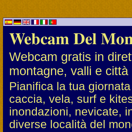
Webcam Del Mo
Webcam gratis in diret
montagne, valli e città
Pianifica la tua giornat
caccia, vela, surf e kit
inondazioni, nevicate, i
diverse località del mon