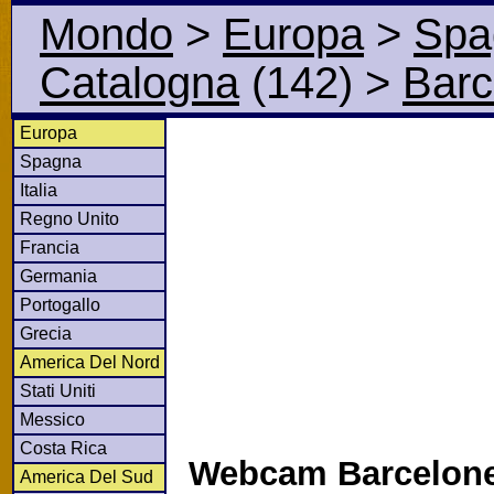
Mondo
>
Europa
>
Spa
Catalogna
(142)
>
Barc
Europa
Spagna
Italia
Regno Unito
Francia
Germania
Portogallo
Grecia
America Del Nord
Stati Uniti
Messico
Costa Rica
Webcam Barcelone
America Del Sud