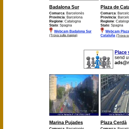
Badalona Sur
Plaza de Cat
Comarca
: Barcelonès
Comarca
: Barcel
Provincia
: Barcelona
Provincia
: Barce
Regione
: Catalogna
Regione
: Catalog
Stato
: Spagna
Stato
: Spagna
Webcam Badalona Sur
Webcam Plaza
(Trova sulla mappa)
Cataluña
(Trova s
Place 
send us
ads@m
Marina Pujades
Plaza Cerdà
Comarca
: Barcelonès
Comarca
: Barcel