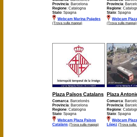
Provincia
: Barcelona
Provincia
: Barce
Regione
: Catalogna
Regione
: Catalog
Stato
: Spagna
Stato
: Spagna
Webcam Marina Pujades
Webcam Plaza
(Trova sulla mappa)
(Trova sulla mappa)
Plaza Països Catalans
Plaza Antoni
Comarca
: Barcelonès
Comarca
: Barcel
Provincia
: Barcelona
Provincia
: Barce
Regione
: Catalogna
Regione
: Catalog
Stato
: Spagna
Stato
: Spagna
Webcam Plaza Països
Webcam Plaza
Catalans
López
(Trova sulla mappa)
(Trova sulla