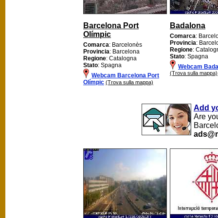
Barcelona Port
Badalona
Olímpic
Comarca
: Barcel
Provincia
: Barce
Comarca
: Barcelonès
Regione
: Catalog
Provincia
: Barcelona
Stato
: Spagna
Regione
: Catalogna
Stato
: Spagna
Webcam Bada
(Trova sulla mappa)
Webcam Barcelona Port
Olímpic
(Trova sulla mappa)
Add y
Are yo
Barcel
ads@m