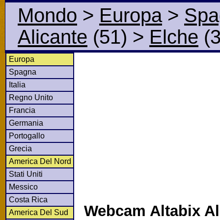
Mondo
>
Europa
>
Spa
Alicante
(51)
>
Elche
(3
Europa
Spagna
Italia
Regno Unito
Francia
Germania
Portogallo
Grecia
America Del Nord
Stati Uniti
Messico
Costa Rica
Webcam Altabix Al
America Del Sud