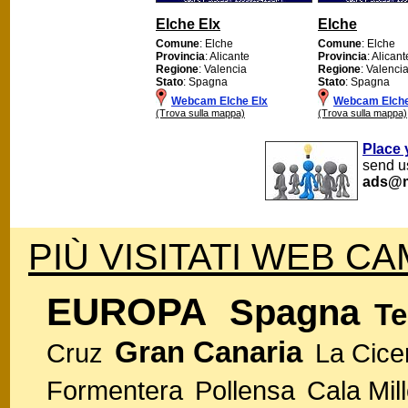
Elche Elx
Elche
Comune
: Elche
Comune
: Elche
Provincia
: Alicante
Provincia
: Alicant
Regione
: Valencia
Regione
: Valenci
Stato
: Spagna
Stato
: Spagna
Webcam Elche Elx
Webcam Elch
(Trova sulla mappa)
(Trova sulla mappa)
Place 
send us
ads@m
PIÙ VISITATI WEB CA
EUROPA
Spagna
Te
Gran Canaria
Cruz
La Cice
Formentera
Pollensa
Cala Mill