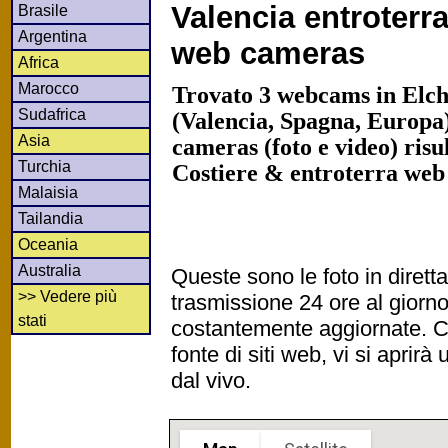
Valencia entroterra
Brasile
Argentina
web cameras
Africa
Marocco
Trovato 3 webcams in Elc
Sudafrica
(Valencia, Spagna, Europa
Asia
cameras (foto e video) risu
Turchia
Costiere & entroterra web
Malaisia
Tailandia
Oceania
Australia
Queste sono le foto in diret
>> Vedere più
trasmissione 24 ore al gior
stati
costantemente aggiornate. Cl
fonte di siti web, vi si apri
dal vivo.