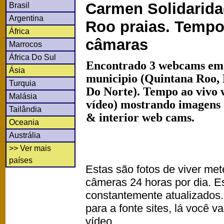
Carmen Solidarida
Brasil
Argentina
Roo praias. Tempo
África
câmaras
Marrocos
África Do Sul
Encontrado 3 webcams em 
Ásia
municipio (Quintana Roo,
Turquia
Do Norte). Tempo ao vivo 
Malásia
vídeo) mostrando imagens a
Tailândia
& interior web cams.
Oceania
Austrália
>> Ver mais
países
Estas são fotos de viver met
câmeras 24 horas por dia. 
constantemente atualizados.
para a fonte sites, lá você 
vídeo.