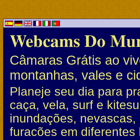
Webcams Do Mu
Câmaras Grátis ao vivo
montanhas, vales e c
Planeje seu dia para pr
caça, vela, surf e kite
inundações, nevascas, 
furacões em diferentes