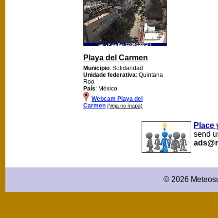
Playa del Carmen
Municipio
: Solidaridad
Unidade federativa
: Quintana
Roo
País
: México
Webcam Playa del
Carmen
(Veja no mapa)
Place 
send us
ads@m
© 2026 Meteosu