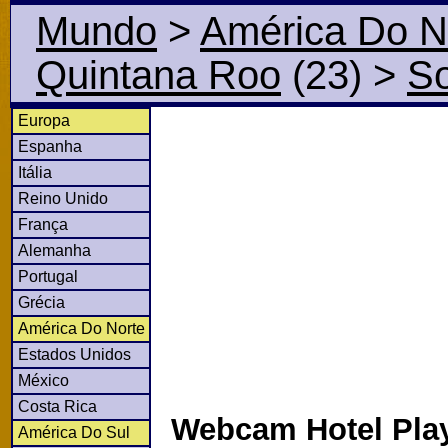
Mundo
>
América Do N
Quintana Roo
(23)
>
So
Europa
Espanha
Itália
Reino Unido
França
Alemanha
Portugal
Grécia
América Do Norte
Estados Unidos
México
Costa Rica
Webcam Hotel Pla
América Do Sul