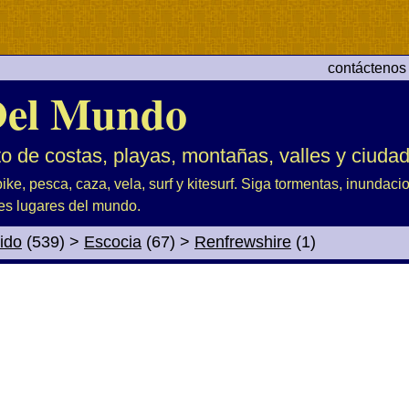
contáctenos
el Mundo
to de costas, playas, montañas, valles y ciuda
ike, pesca, caza, vela, surf y kitesurf. Siga tormentas, inundac
es lugares del mundo.
ido
(539)
>
Escocia
(67)
>
Renfrewshire
(1)