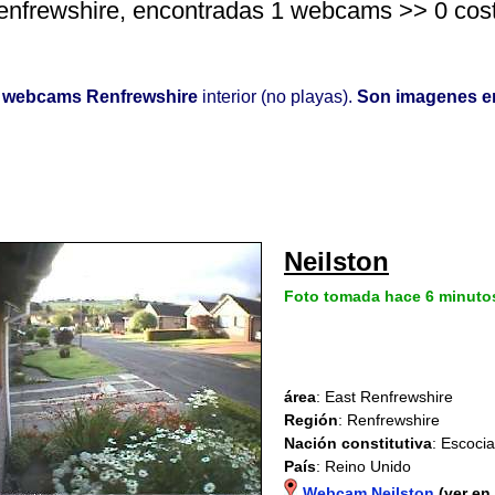
nfrewshire, encontradas 1 webcams >> 0 costera
o
webcams Renfrewshire
interior (no playas).
Son imagenes en
Neilston
Foto tomada hace 6 minuto
área
: East Renfrewshire
Región
: Renfrewshire
Nación constitutiva
: Escocia
País
: Reino Unido
Webcam Neilston
(ver en