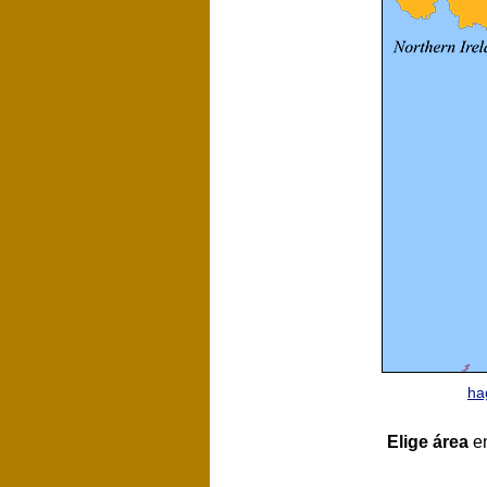
ha
Elige área
en