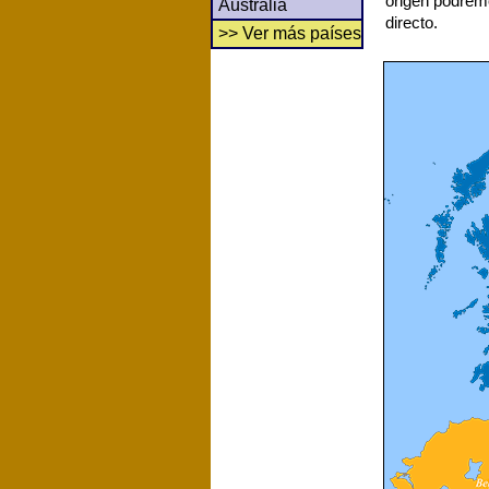
origen podrem
Australia
directo.
>> Ver más países