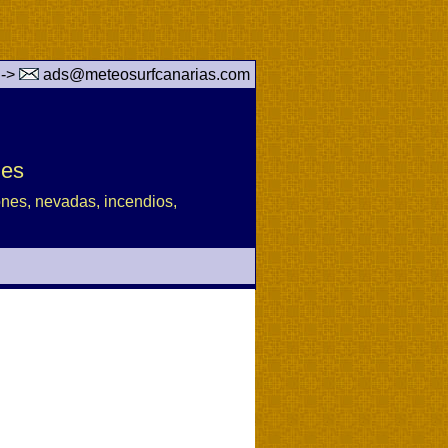
 ->
ads@meteosurfcanarias.com
des
iones, nevadas, incendios,