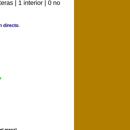
s | 1 interior | 0 no
 directo
.
s
 el mapa)