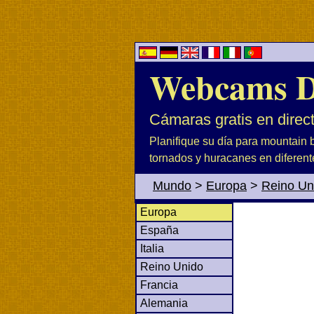
Webcams D
Cámaras gratis en direc
Planifique su día para mountain b
tornados y huracanes en diferent
Mundo
>
Europa
>
Reino Un
Europa
España
Italia
Reino Unido
Francia
Alemania