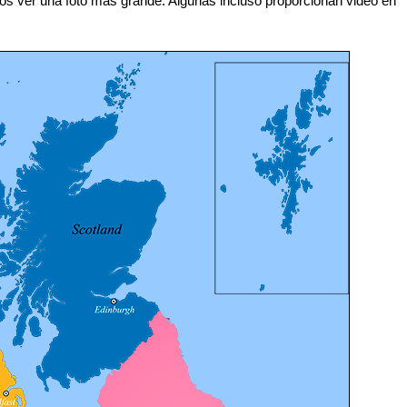
os ver una foto más grande. Algunas incluso proporcionan video en