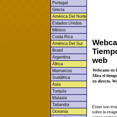
Portugal
Grecia
América Del Norte
Estados Unidos
México
Costa Rica
Webcam
América Del Sur
Tiempo
Brasil
Argentina
web
África
Webcams en R
Marruecos
Mira el tiemp
Sudáfrica
en directo. We
Asia
Turquía
Malasia
Tailandia
Estas son imág
Oceanía
sobre la image