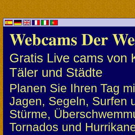
Webcams Der We
Gratis Live cams von 
Täler und Städte
Planen Sie Ihren Tag mi
Jagen, Segeln, Surfen u
Stürme, Überschwemmun
Tornados und Hurrikan