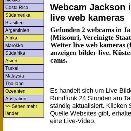
Webcam Jackson in
Costa Rica
Südamerika
live web kameras
Brasilien
Gefunden 2 webcams in Ja
Argentinien
(Missouri, Vereinigte Staa
Afrika
Wetter live web kameras (f
Marokko
anzeigen bilder live. Küst
Südafrika
cams.
Asien
Türkei
Malaysia
Thailand
Es handelt sich um Live-Bil
Ozeanien
Rundfunk 24 Stunden am T
Australien
ständig aktualisiert. Klicken 
>> Sehen mehr
Quelle Websites gibt, erhalt
länder
eine Live-Video.