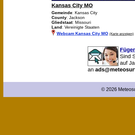
Kansas City MO
Gemeinde
: Kansas City
County
: Jackson
Gliedstaat
: Missouri
Land
: Vereinigte Staaten
Webcam Kansas City MO
(Karte anzeigen)
Fügen
Sind 
auf J
an
ads@meteosurf
© 2026 Meteosu