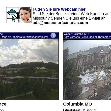
Fügen Sie Ihre Webcam hier
Sind Sie der Besitzer einer Web-Kamera auf
Missouri? Senden Sie uns eine E-Mail an
ads@meteosurfcanarias.com
nce
Wetter Columbia MO
2 tage alt (Kamera verbindungsproblem)
Foto vorschau 2383 tage alt (Kamera 
nce
Columbia MO
son
Gliedstaat
: Missouri