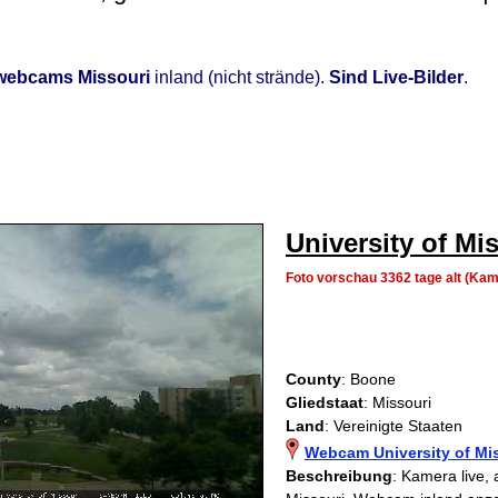
webcams Missouri
inland (nicht strände).
Sind Live-Bilder
.
University of Mi
Foto vorschau 3362 tage alt (Ka
County
: Boone
Gliedstaat
: Missouri
Land
: Vereinigte Staaten
Webcam University of Mi
Beschreibung
: Kamera live, 