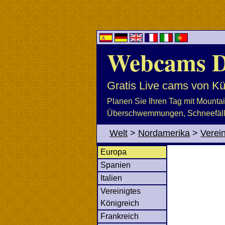
Webcams D
Gratis Live cams von Kü
Planen Sie Ihren Tag mit Mountai
Überschwemmungen, Schneefälle,
Welt
>
Nordamerika
>
Verein
Europa
Spanien
Italien
Vereinigtes
Königreich
Frankreich