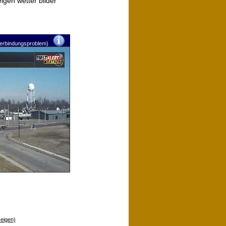
igen wetter bilder
verbindungsproblem)
zeigen)