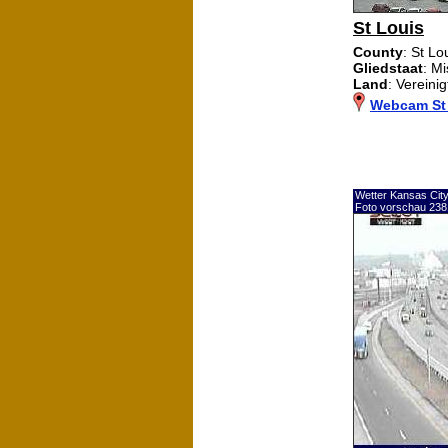
St Louis
County
: St Lo
Gliedstaat
: Mi
Land
: Vereini
Webcam St
Wetter Kansas Ci
Foto vorschau 238