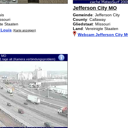
Jefferson City MO
uis
Gemeinde
: Jefferson City
ssouri
County
: Callaway
gte Staaten
Gliedstaat
: Missouri
Land
: Vereinigte Staaten
 Louis
(Karte anzeigen)
Webcam Jefferson City 
ty MO
1 tage alt (Kamera verbindungsproblem)