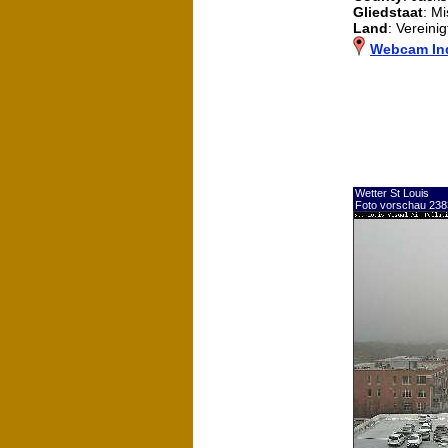
Gliedstaat
: Mi
Land
: Vereini
Webcam In
Wetter St Louis
Foto vorschau 238