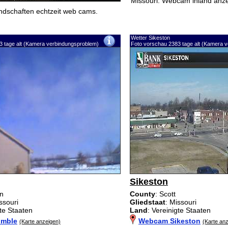
Missouri. Webcam inland anze
Landschaften echtzeit web cams.
Wetter Sikeston
3 tage alt (Kamera verbindungsproblem)
Foto vorschau 2383 tage alt (Kamera 
Sikeston
on
County
: Scott
ssouri
Gliedstaat
: Missouri
gte Staaten
Land
: Vereinigte Staaten
imble
Webcam Sikeston
(Karte anzeigen)
(Karte an