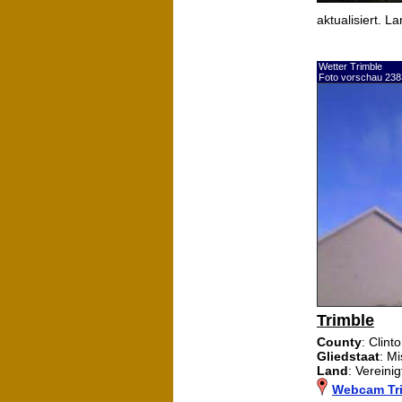
aktualisiert. 
Wetter Trimble
Foto vorschau 238
Trimble
County
: Clint
Gliedstaat
: Mi
Land
: Vereini
Webcam Tr