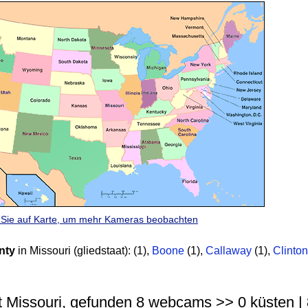
n Sie auf Karte, um mehr Kameras beobachten
nty
in Missouri (gliedstaat):
(1)
,
Boone
(1)
,
Callaway
(1)
,
Clinton
t Missouri, gefunden 8 webcams >> 0 küsten | 8 