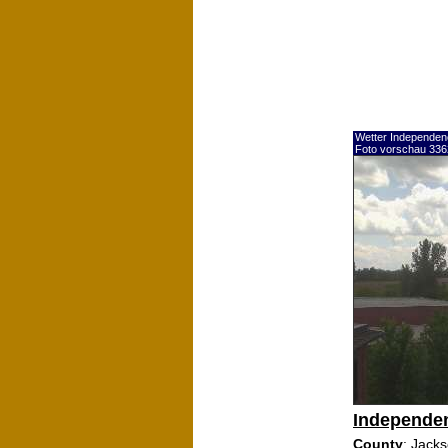
Wetter Independe
Foto vorschau 336
Independe
County
: Jack