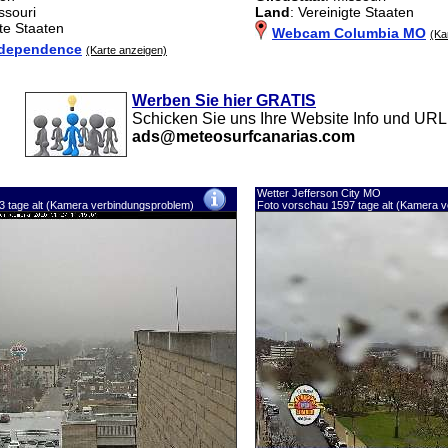
ssouri
Land
: Vereinigte Staaten
gte Staaten
Webcam Columbia MO
(Ka
dependence
(Karte anzeigen)
Werben Sie hier GRATIS
Schicken Sie uns Ihre Website Info und URL
ads@meteosurfcanarias.com
Wetter Jefferson City MO
3 tage alt (Kamera verbindungsproblem)
Foto vorschau 1597 tage alt (Kamera 