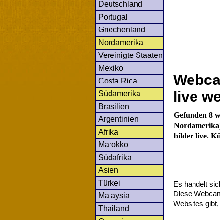
Deutschland
Portugal
Griechenland
Nordamerika
Vereinigte Staaten
Mexiko
Webcam
Costa Rica
live w
Südamerika
Brasilien
Gefunden 8 we
Argentinien
Nordamerika).
Afrika
bilder live. 
Marokko
Südafrika
Asien
Türkei
Es handelt si
Diese Webcams 
Malaysia
Websites gibt,
Thailand