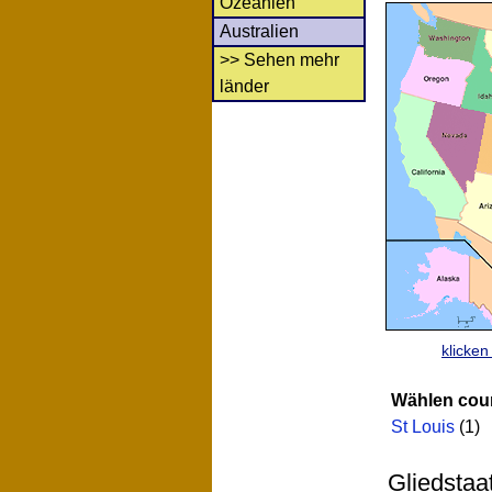
Ozeanien
Australien
>> Sehen mehr
länder
klicke
Wählen cou
St Louis
(1)
Gliedstaa