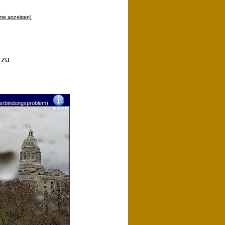
rte anzeigen)
 zu
verbindungsproblem)