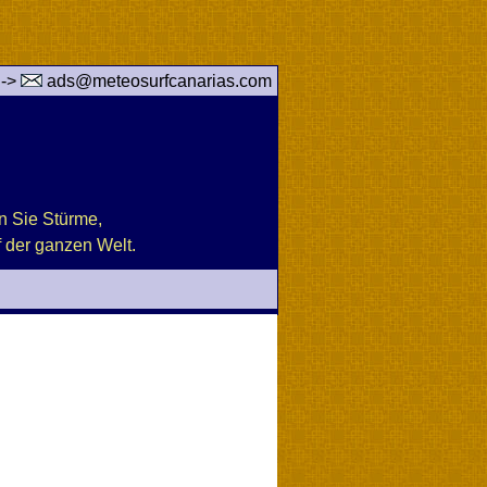
 ->
ads@meteosurfcanarias.com
n Sie Stürme,
 der ganzen Welt.