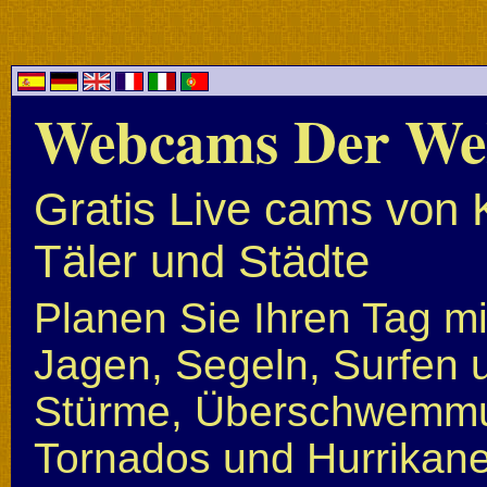
Webcams Der We
Gratis Live cams von 
Täler und Städte
Planen Sie Ihren Tag mi
Jagen, Segeln, Surfen u
Stürme, Überschwemmun
Tornados und Hurrikan