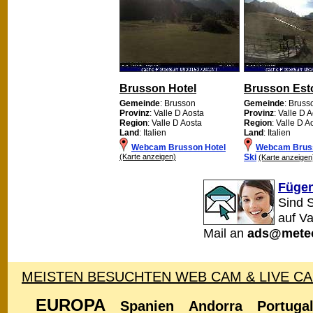
Brusson Hotel
Brusson Esto
Gemeinde
: Brusson
Gemeinde
: Bruss
Provinz
: Valle D Aosta
Provinz
: Valle D 
Region
: Valle D Aosta
Region
: Valle D A
Land
: Italien
Land
: Italien
Webcam Brusson Hotel
Webcam Bruss
(Karte anzeigen)
Ski
(Karte anzeigen
Fügen
Sind 
auf Va
Mail an
ads@meteo
MEISTEN BESUCHTEN WEB CAM & LIVE C
EUROPA
Spanien
Andorra
Portuga