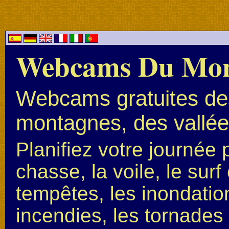
Webcams Du Mo
Webcams gratuites des
montagnes, des vallées
Planifiez votre journée 
chasse, la voile, le surf 
tempêtes, les inondation
incendies, les tornades