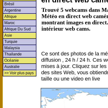
Brésil
Trouvé 5 webcams dans Mal
Argentine
Météo en direct web caméra
Afrique
montrant images en direct
Maroc
intérieur web cams.
Afrique Du Sud
Asie
Turquie
Malaysia
Ce sont des photos de la mé
Thaïlande
diffusion , 24 h / 24 h. Ce
Océanie
mises à jour. Cliquez sur les
Australie
des sites Web, vous obtiend
>> Voir plus pays
taille ou une video en live