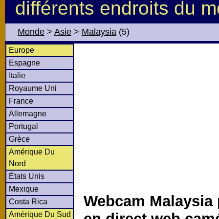
différents endroits du 
Monde
>
Asie
>
Malaysia
(5)
Europe
Espagne
Italie
Royaume Uni
France
Allemagne
Portugal
Grèce
Amérique Du
Nord
États Unis
Mexique
Webcam Malaysia 
Costa Rica
Amérique Du Sud
en direct web cam