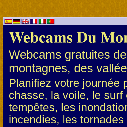
Webcams Du Mo
Webcams gratuites des
montagnes, des vallées
Planifiez votre journée 
chasse, la voile, le surf 
tempêtes, les inondation
incendies, les tornades