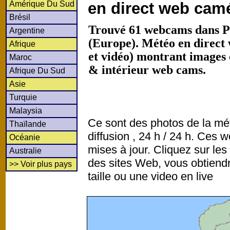
Amérique Du Sud
en direct web cam
Brésil
Trouvé 61 webcams dans P
Argentine
(Europe). Météo en direct
Afrique
et vidéo) montrant images 
Maroc
& intérieur web cams.
Afrique Du Sud
Asie
Turquie
Malaysia
Ce sont des photos de la mé
Thaïlande
diffusion , 24 h / 24 h. Ce
Océanie
mises à jour. Cliquez sur les
Australie
des sites Web, vous obtiend
>> Voir plus pays
taille ou une video en live