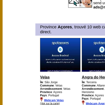
send u
ads@m
Province
Açores
, trouvé 10 web c
direct.
Velas
Angra do He
île
: São Jorge
île
: Terceira
Commune
: Velas
Commune
: Altare
Arrondissement
: Velas
Arrondissement
:
Province
: Açores
Heroismo
Pays
: Portugal
Province
: Açores
Pays
: Portugal
Webcam Velas
(Voir sur la carte)
Webcam Angr