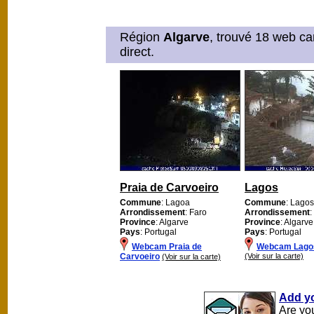
Région
Algarve
, trouvé 18 web ca
direct.
Praia de Carvoeiro
Lagos
Commune
: Lagoa
Commune
: Lagos
Arrondissement
: Faro
Arrondissement
:
Province
: Algarve
Province
: Algarve
Pays
: Portugal
Pays
: Portugal
Webcam Praia de
Webcam Lago
Carvoeiro
(Voir sur la carte)
(Voir sur la carte)
Add y
Are yo