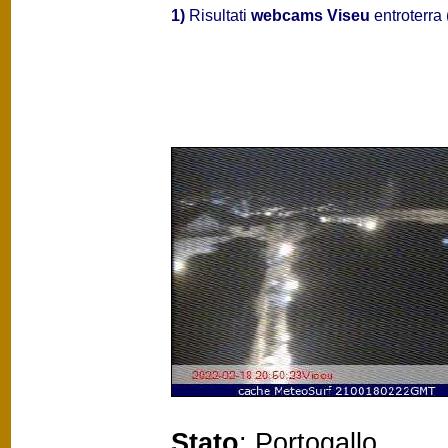
1)
Risultati
webcams Viseu
entroterra
Stato
: Portogallo