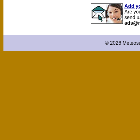
Add y
Are yo
send u
ads@m
© 2026 Meteosu