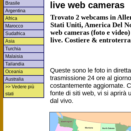
live web cameras
Brasile
Argentina
Trovato 2 webcams in Allen
Africa
Stati Uniti, America Del N
Marocco
web cameras (foto e video)
Sudafrica
live. Costiere & entroterr
Asia
Turchia
Malaisia
Tailandia
Queste sono le foto in diret
Oceania
trasmissione 24 ore al gior
Australia
costantemente aggiornate. Cl
>> Vedere più
fonte di siti web, vi si apri
stati
dal vivo.