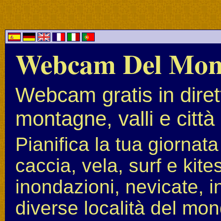
Webcam Del Mo
Webcam gratis in diret
montagne, valli e città
Pianifica la tua giornat
caccia, vela, surf e kit
inondazioni, nevicate, i
diverse località del mon