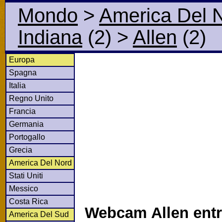
Mondo
>
America Del 
Indiana
(2)
>
Allen
(2)
Europa
Spagna
Italia
Regno Unito
Francia
Germania
Portogallo
Grecia
America Del Nord
Stati Uniti
Messico
Costa Rica
Webcam Allen entr
America Del Sud