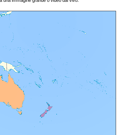
irà una immagine grande o video dal vivo.