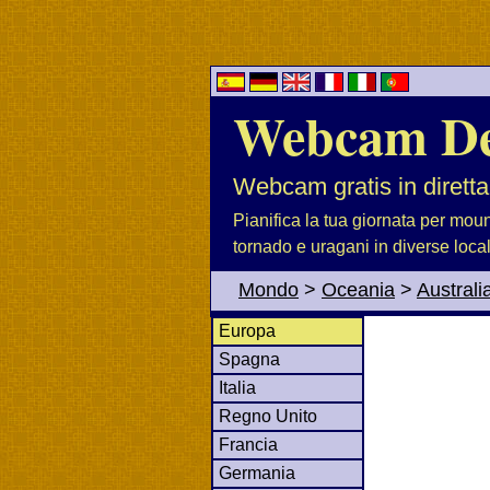
Webcam D
Webcam gratis in diretta
Pianifica la tua giornata per moun
tornado e uragani in diverse loca
Mondo
>
Oceania
>
Australi
Europa
Spagna
Italia
Regno Unito
Francia
Germania