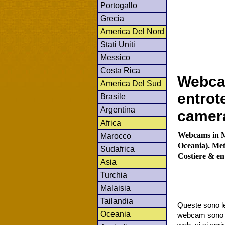
Portogallo
Grecia
America Del Nord
Stati Uniti
Messico
Costa Rica
Webca
America Del Sud
entrot
Brasile
Argentina
camer
Africa
Webcams in Ma
Marocco
Oceania). Mete
Sudafrica
Costiere & en
Asia
Turchia
Malaisia
Tailandia
Queste sono le
Oceania
webcam sono co