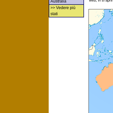
web, vi si apr
Australia
>> Vedere più
stati