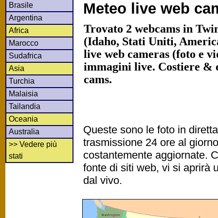
Meteo live web ca
Brasile
Argentina
Trovato 2 webcams in Twin
Africa
(Idaho, Stati Uniti, Ameri
Marocco
live web cameras (foto e vid
Sudafrica
immagini live. Costiere &
Asia
cams.
Turchia
Malaisia
Tailandia
Oceania
Queste sono le foto in diret
Australia
trasmissione 24 ore al gior
>> Vedere più
costantemente aggiornate. Cl
stati
fonte di siti web, vi si apri
dal vivo.