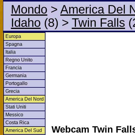
Mondo
>
America Del 
Idaho
(8)
>
Twin Falls
(
Europa
Spagna
Italia
Regno Unito
Francia
Germania
Portogallo
Grecia
America Del Nord
Stati Uniti
Messico
Costa Rica
Webcam Twin Falls
America Del Sud