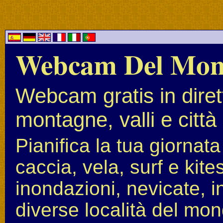
Webcam Del Mo
Webcam gratis in diret
montagne, valli e città
Pianifica la tua giornat
caccia, vela, surf e kit
inondazioni, nevicate, i
diverse località del mon