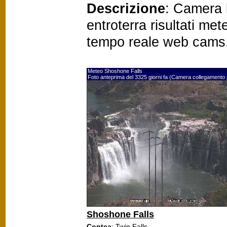
Descrizione
: Camera 
entroterra risultati me
tempo reale web cams
Meteo Shoshone Falls
Foto anteprima del 3325 giorni fa (Camera collegamento
Shoshone Falls
Contea
: Twin Falls