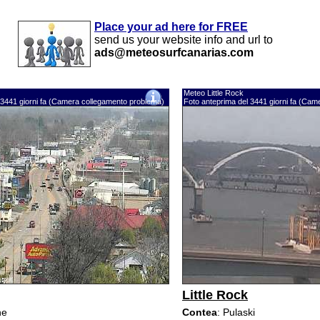
Place your ad here for FREE
send us your website info and url to
ads@meteosurfcanarias.com
Meteo Little Rock
 3441 giorni fa (Camera collegamento problema)
Foto anteprima del 3441 giorni fa (Ca
Little Rock
ne
Contea
: Pulaski