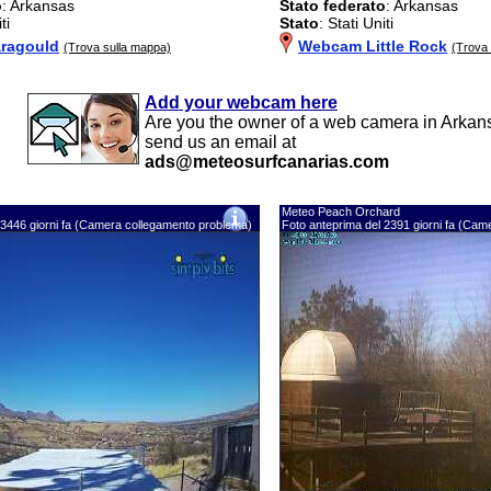
o
: Arkansas
Stato federato
: Arkansas
ti
Stato
: Stati Uniti
ragould
Webcam Little Rock
(Trova sulla mappa)
(Trova
Add your webcam here
Are you the owner of a web camera in Arkan
send us an email at
ads@meteosurfcanarias.com
Meteo Peach Orchard
 3446 giorni fa (Camera collegamento problema)
Foto anteprima del 2391 giorni fa (Ca