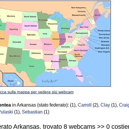
icca sulla mappa per vedere più webcam
ontea
in Arkansas (stato federato):
(1)
,
Carroll
(2)
,
Clay
(1)
,
Crai
ulaski
(1)
,
Sebastian
(1)
erato Arkansas, trovato 8 webcams >> 0 costiere