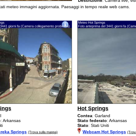
Descrizione
: Camera live, vi
ultati meteo immagini aggiornata. Paesaggi in tempo reale web cams.
ngs
Meteo Hot Springs
 3441 giorni fa (Camera collegamento problema)
Foto anteprima del 3441 giorni fa (Ca
ings
Hot Springs
l
Contea
: Garland
o
: Arkansas
Stato federato
: Arkansas
ti
Stato
: Stati Uniti
reka Springs
Webcam Hot Springs
(Trova sulla mappa)
(Trov