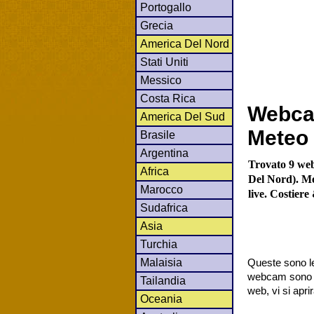
Portogallo
Grecia
America Del Nord
Stati Uniti
Messico
Costa Rica
Webcam
America Del Sud
Meteo 
Brasile
Argentina
Trovato 9 web
Africa
Del Nord). Me
Marocco
live. Costier
Sudafrica
Asia
Turchia
Malaisia
Queste sono le
webcam sono co
Tailandia
web, vi si apr
Oceania