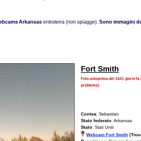
ebcams Arkansas
entroterra (non spiagge).
Sono immagini da
Fort Smith
Foto anteprima del 3441 giorni f
problema)
Contea
: Sebastian
Stato federato
: Arkansas
Stato
: Stati Uniti
Webcam Fort Smith
(Trov