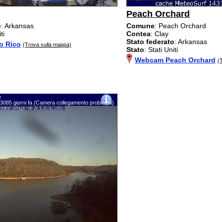
Peach Orchard
o
: Arkansas
Comune
: Peach Orchard
ti
Contea
: Clay
Stato federato
: Arkansas
o Rico
(Trova sulla mappa)
Stato
: Stati Uniti
Webcam Peach Orchard
(
e
 3085 giorni fa (Camera collegamento problema)