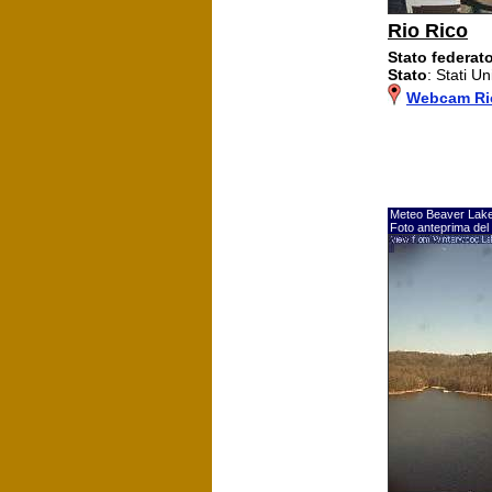
Rio Rico
Stato federat
Stato
: Stati Uni
Webcam Ri
Meteo Beaver Lak
Foto anteprima del