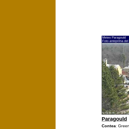
Meteo Paragould
Foto anteprima del
Paragould
Contea
: Gree