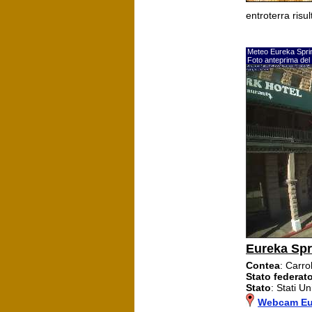
entroterra ris
Meteo Eureka Spri
Foto anteprima del
Eureka Spr
Contea
: Carrol
Stato federat
Stato
: Stati Uni
Webcam Eu