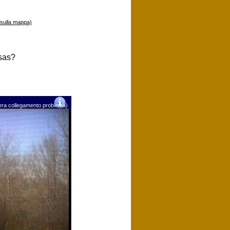
 sulla mappa)
sas?
mera collegamento problema)