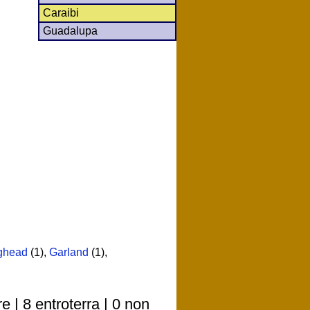
Caraibi
Guadalupa
ghead
(1)
,
Garland
(1)
,
 | 8 entroterra | 0 non