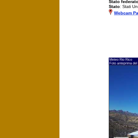
Stato federat
Stato
: Stati Uni
Webcam Pa
Meteo Rio Rico
Foto anteprima del