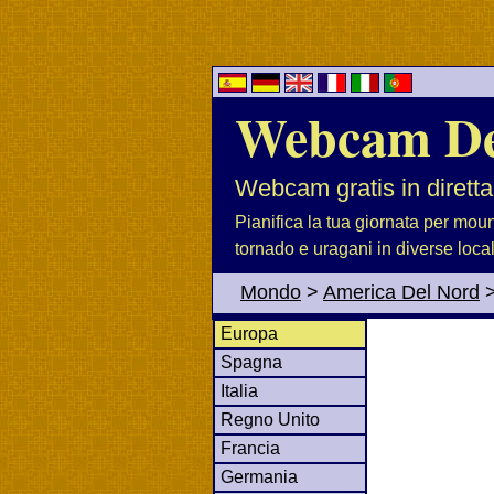
Webcam D
Webcam gratis in diretta
Pianifica la tua giornata per moun
tornado e uragani in diverse loca
Mondo
>
America Del Nord
Europa
Spagna
Italia
Regno Unito
Francia
Germania