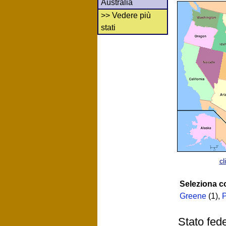
Australia
>> Vedere più
stati
cl
Seleziona c
Greene
(1)
,
P
Stato fed