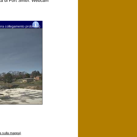
sta di Fort Smith. Webcam
mera collegamento problema)
a sulla mappa)