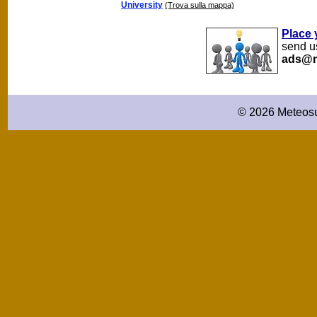
University
(Trova sulla mappa)
Place 
send us
ads@m
© 2026 Meteosu