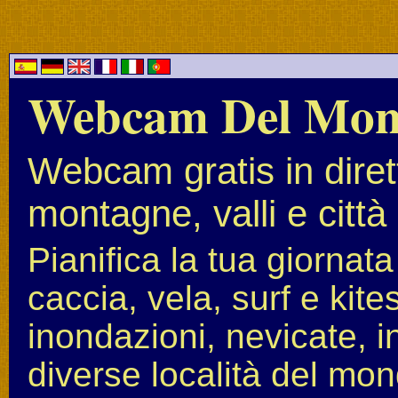
Webcam Del Mo
Webcam gratis in diret
montagne, valli e città
Pianifica la tua giornat
caccia, vela, surf e kit
inondazioni, nevicate, i
diverse località del mon