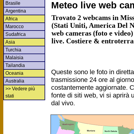
Meteo live web ca
Brasile
Argentina
Trovato 2 webcams in Missi
Africa
(Stati Uniti, America Del 
Marocco
web cameras (foto e video)
Sudafrica
live. Costiere & entroterr
Asia
Turchia
Malaisia
Tailandia
Queste sono le foto in diret
Oceania
trasmissione 24 ore al gior
Australia
costantemente aggiornate. Cl
>> Vedere più
fonte di siti web, vi si apri
stati
dal vivo.