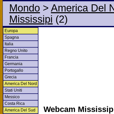
Mondo
>
America Del 
Mississipi
(2)
Europa
Spagna
Italia
Regno Unito
Francia
Germania
Portogallo
Grecia
America Del Nord
Stati Uniti
Messico
Costa Rica
Webcam Mississipi
America Del Sud