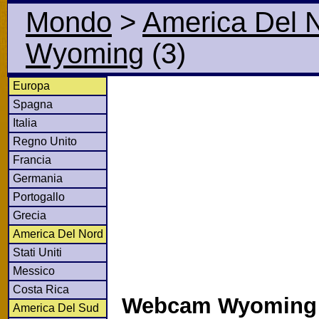
Mondo
>
America Del 
Wyoming
(3)
Europa
Spagna
Italia
Regno Unito
Francia
Germania
Portogallo
Grecia
America Del Nord
Stati Uniti
Messico
Costa Rica
Webcam Wyoming e
America Del Sud