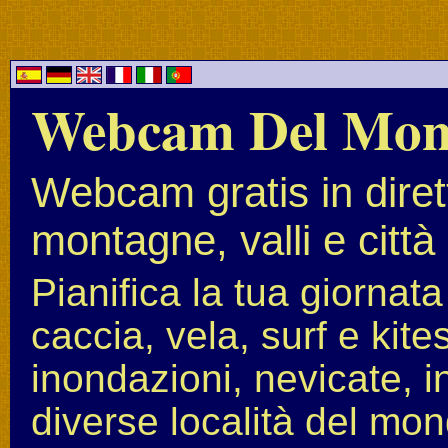
Webcam Del Mo
Webcam gratis in diret
montagne, valli e città
Pianifica la tua giornat
caccia, vela, surf e kit
inondazioni, nevicate, i
diverse località del mon