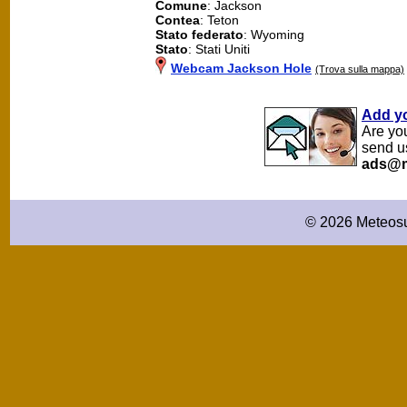
Comune
: Jackson
Contea
: Teton
Stato federato
: Wyoming
Stato
: Stati Uniti
Webcam Jackson Hole
(Trova sulla mappa)
Add y
Are yo
send u
ads@m
© 2026 Meteosu