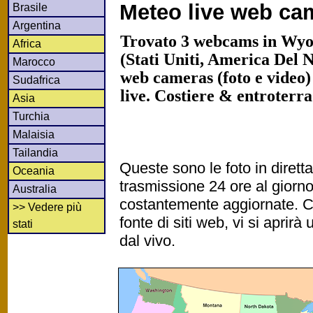
Meteo live web ca
Brasile
Argentina
Trovato 3 webcams in Wyo
Africa
(Stati Uniti, America Del 
Marocco
web cameras (foto e video)
Sudafrica
live. Costiere & entroterr
Asia
Turchia
Malaisia
Tailandia
Queste sono le foto in diret
Oceania
trasmissione 24 ore al gior
Australia
costantemente aggiornate. Cl
>> Vedere più
fonte di siti web, vi si apri
stati
dal vivo.