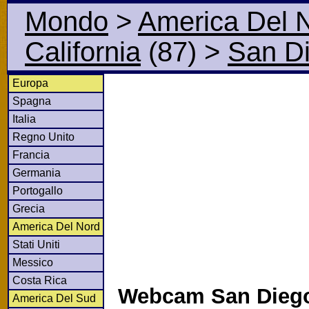
Mondo
>
America Del 
California
(87)
>
San D
Europa
Spagna
Italia
Regno Unito
Francia
Germania
Portogallo
Grecia
America Del Nord
Stati Uniti
Messico
Costa Rica
Webcam San Diego
America Del Sud