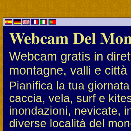
Webcam Del Mo
Webcam gratis in diret
montagne, valli e città
Pianifica la tua giornat
caccia, vela, surf e kit
inondazioni, nevicate, i
diverse località del mon