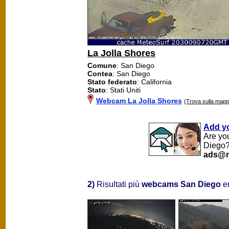
La Jolla Shores
Comune
: San Diego
Contea
: San Diego
Stato federato
: California
Stato
: Stati Uniti
Webcam La Jolla Shores
(Trova sulla mapp
Add y
Are yo
Diego?
ads@m
2)
Risultati più
webcams San Diego
en