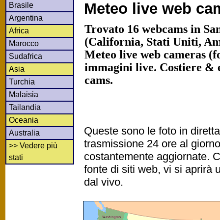
Meteo live web ca
Brasile
Argentina
Trovato 16 webcams in San
Africa
(California, Stati Uniti, A
Marocco
Meteo live web cameras (fot
Sudafrica
immagini live. Costiere &
Asia
cams.
Turchia
Malaisia
Tailandia
Oceania
Queste sono le foto in diret
Australia
trasmissione 24 ore al gior
>> Vedere più
costantemente aggiornate. Cl
stati
fonte di siti web, vi si apri
dal vivo.