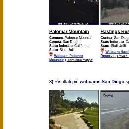
Palomar Mountain
Hastings Re
Comune
: Palomar Mountain
Contea
: San Die
Contea
: San Diego
Stato federato
: C
Stato federato
: California
Stato
: Stati Uniti
Stato
: Stati Uniti
Webcam Hast
Webcam Palomar
Reserve
(Trova su
Mountain
(Trova sulla mappa)
3)
Risultati più
webcams San Diego
sp