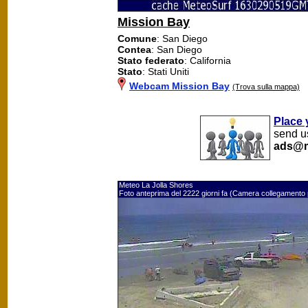
Mission Bay
Comune
: San Diego
Contea
: San Diego
Stato federato
: California
Stato
: Stati Uniti
Webcam Mission Bay
(Trova sulla mappa)
Place 
send us
ads@m
Meteo La Jolla Shores
Foto anteprima del 2222 giorni fa (Camera collegamento