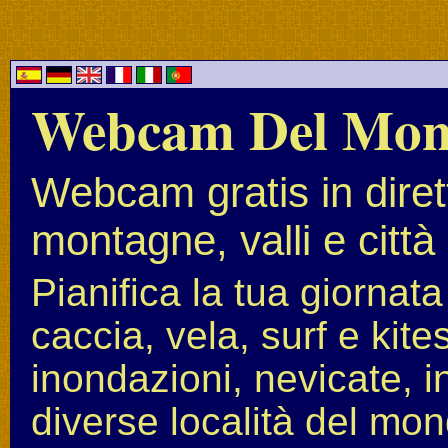
Webcam Del Mo
Webcam gratis in diret
montagne, valli e città
Pianifica la tua giornat
caccia, vela, surf e kit
inondazioni, nevicate, i
diverse località del mon