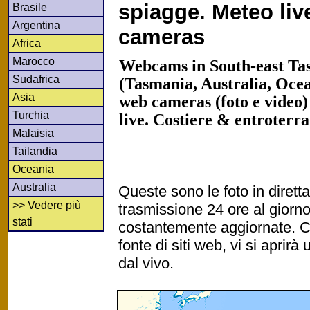
spiagge. Meteo li
Brasile
Argentina
cameras
Africa
Marocco
Webcams in South-east Ta
Sudafrica
(Tasmania, Australia, Ocea
Asia
web cameras (foto e video)
Turchia
live. Costiere & entroterr
Malaisia
Tailandia
Oceania
Australia
Queste sono le foto in diret
>> Vedere più
trasmissione 24 ore al gior
stati
costantemente aggiornate. Cl
fonte di siti web, vi si apri
dal vivo.