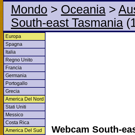
Mondo
>
Oceania
>
Aus
South-east Tasmania
(1
Europa
Spagna
Italia
Regno Unito
Francia
Germania
Portogallo
Grecia
America Del Nord
Stati Uniti
Messico
Costa Rica
Webcam South-eas
America Del Sud