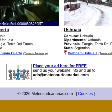
erto
Ushuaia
uaia
Comune
: Ushuaia
 Ushuaia
Dipartimento
: Ushuaia
egia, Terra Del Fuoco
Provincia
: Fuegia, Terra Del
na
Stato
: Argentina
huaia Puerto
Webcam Ushuaia
(Trova sulla mappa)
(Trova sul
Place your ad here for FREE
send us your website info and url to
ads@meteosurfcanarias.com
© 2026 Meteosurfcanarias.com - |
Cookies
|