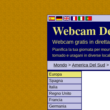
Webcam D
Webcam gratis in diretta
Pianifica la tua giornata per moun
tornado e uragani in diverse loca
Mondo
>
America Del Sud
>
Europa
Spagna
Italia
Regno Unito
Francia
Germania