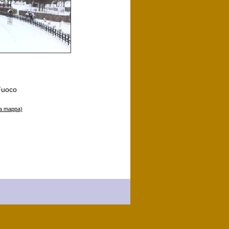
 Fuoco
la mappa)