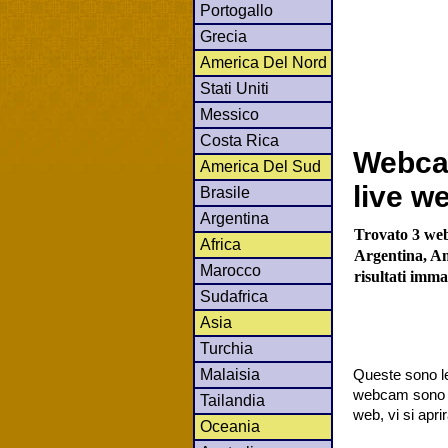
Portogallo
Grecia
America Del Nord
Stati Uniti
Messico
Costa Rica
Webca
America Del Sud
live w
Brasile
Argentina
Trovato 3 web
Africa
Argentina, Am
Marocco
risultati imma
Sudafrica
Asia
Turchia
Malaisia
Queste sono le
webcam sono co
Tailandia
web, vi si apr
Oceania