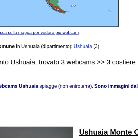
icca sulla mappa per vedere più webcam
comune
in Ushuaia (dipartimento):
Ushuaia
(3)
nto Ushuaia, trovato 3 webcams >> 3 costiere | 
ebcams Ushuaia
spiagge (non entroterra).
Sono immagini dal
Ushuaia Monte O