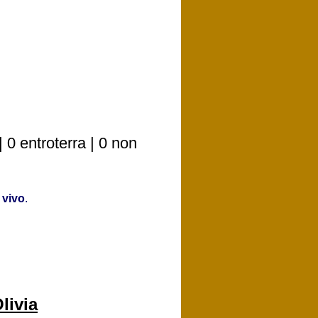
0 entroterra | 0 non
 vivo
.
livia