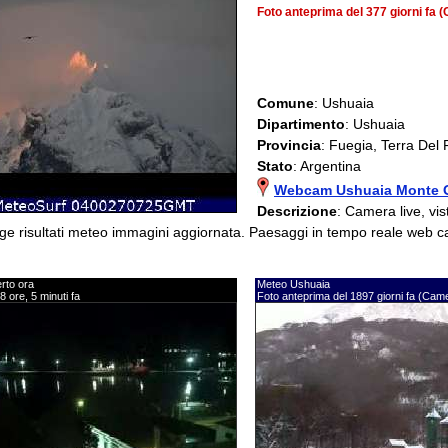
Foto anteprima del 377 giorni fa
Comune
: Ushuaia
Dipartimento
: Ushuaia
Provincia
: Fuegia, Terra Del
Stato
: Argentina
Webcam Ushuaia Monte O
Descrizione
: Camera live, vi
 risultati meteo immagini aggiornata. Paesaggi in tempo reale web 
rto ora
Meteo Ushuaia
8 ore, 5 minuti fa
Foto anteprima del 1897 giorni fa (Ca