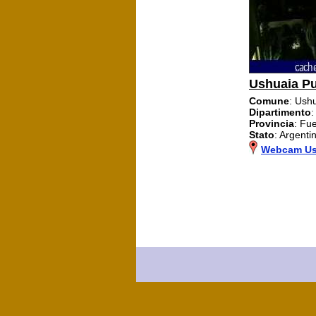
Ushuaia Pu
Comune
: Ush
Dipartimento
:
Provincia
: Fu
Stato
: Argenti
Webcam Us