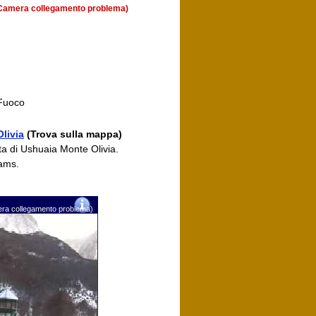
 (Camera collegamento problema)
 Fuoco
livia
(Trova sulla mappa)
sta di Ushuaia Monte Olivia.
cams.
mera collegamento problema)