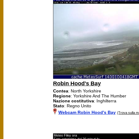
Robin Hood's Bay
Contea
: North Yorkshire
Regione
: Yorkshire And The Humber
Nazione costitutiva
: Inghilterra
Stato
: Regno Unito
Webcam Robin Hood's Bay
(Trova sulla 
Meteo Filey ora
Foto anteprima del 20 minuti fa