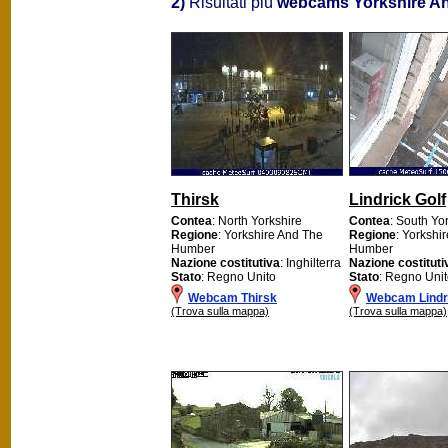
2)
Risultati più
webcams Yorkshire A
Thirsk
Lindrick Golf
Contea
: North Yorkshire
Contea
: South Yo
Regione
: Yorkshire And The
Regione
: Yorkshi
Humber
Humber
Nazione costitutiva
: Inghilterra
Nazione costituti
Stato
: Regno Unito
Stato
: Regno Uni
Webcam Thirsk
Webcam Lindri
(Trova sulla mappa)
(Trova sulla mappa)