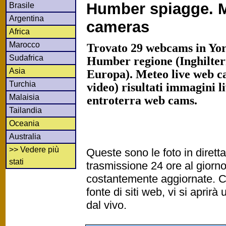
Humber spiagge. M
Brasile
Argentina
cameras
Africa
Marocco
Trovato 29 webcams in Yo
Sudafrica
Humber regione (Inghilter
Asia
Europa). Meteo live web c
Turchia
video) risultati immagini l
Malaisia
entroterra web cams.
Tailandia
Oceania
Australia
>> Vedere più
Queste sono le foto in diret
stati
trasmissione 24 ore al gior
costantemente aggiornate. Cl
fonte di siti web, vi si apri
dal vivo.