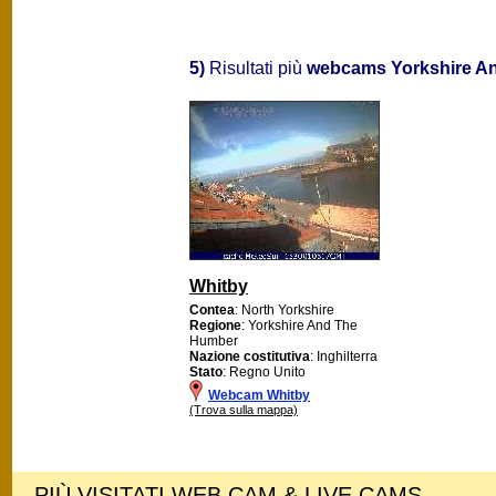
5)
Risultati più
webcams Yorkshire A
Whitby
Contea
: North Yorkshire
Regione
: Yorkshire And The
Humber
Nazione costitutiva
: Inghilterra
Stato
: Regno Unito
Webcam Whitby
(Trova sulla mappa)
PIÙ VISITATI WEB CAM & LIVE CAMS