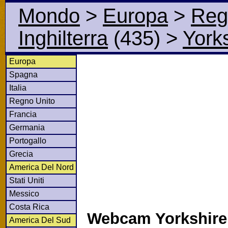
Mondo
>
Europa
>
Reg
Inghilterra
(435)
>
York
Europa
Spagna
Italia
Regno Unito
Francia
Germania
Portogallo
Grecia
America Del Nord
Stati Uniti
Messico
Costa Rica
Webcam Yorkshire
America Del Sud