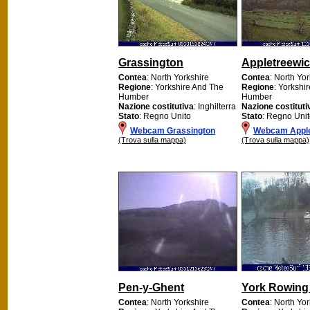
Grassington
Appletreewi
Contea
: North Yorkshire
Contea
: North Yo
Regione
: Yorkshire And The
Regione
: Yorkshi
Humber
Humber
Nazione costitutiva
: Inghilterra
Nazione costituti
Stato
: Regno Unito
Stato
: Regno Uni
Webcam Grassington
Webcam Apple
(Trova sulla mappa)
(Trova sulla mappa)
Pen-y-Ghent
York Rowing
Contea
: North Yorkshire
Contea
: North Yo