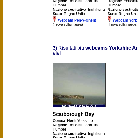
Regione
: Yorkshire And The
Regione
: Yorkshi
Humber
Humber
Nazione costitutiva
: Inghilterra
Nazione costituti
Stato
: Regno Unito
Stato
: Regno Uni
Webcam Pen-y-Ghent
Webcam York 
(Trova sulla mappa)
(Trova sulla mappa)
3)
Risultati più
webcams Yorkshire A
vivi
.
Scarborough Bay
Contea
: North Yorkshire
Regione
: Yorkshire And The
Humber
Nazione costitutiva
: Inghilterra
Stato
: Regno Unito