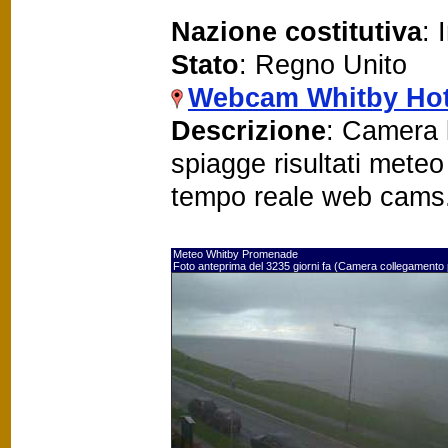
Nazione costitutiva
: 
Stato
: Regno Unito
Webcam Whitby Hot
Descrizione
: Camera 
spiagge risultati mete
tempo reale web cams
Meteo Whitby Promenade
Foto anteprima del 3235 giorni fa (Camera collegamento