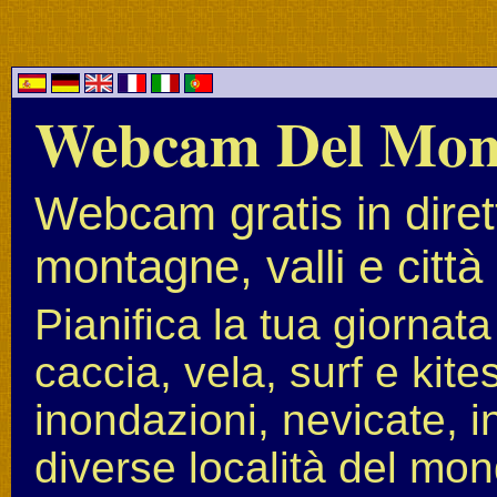
Webcam Del Mo
Webcam gratis in diret
montagne, valli e città
Pianifica la tua giornat
caccia, vela, surf e kit
inondazioni, nevicate, i
diverse località del mon