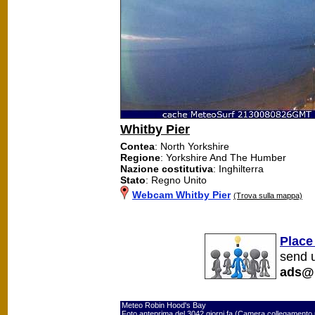
Whitby Pier
Contea
: North Yorkshire
Regione
: Yorkshire And The Humber
Nazione costitutiva
: Inghilterra
Stato
: Regno Unito
Webcam Whitby Pier
(Trova sulla mappa)
Place
send u
ads@
Meteo Robin Hood's Bay
Foto anteprima del 3042 giorni fa (Camera collegamento