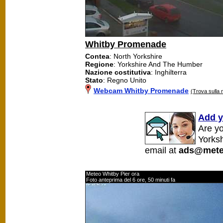
Whitby Promenade
Contea
: North Yorkshire
Regione
: Yorkshire And The Humber
Nazione costitutiva
: Inghilterra
Stato
: Regno Unito
Webcam Whitby Promenade
(Trova sulla
Add y
Are y
Yorks
email at
ads@mete
Meteo Whitby Pier ora
Foto anteprima del 6 ore, 50 minuti fa