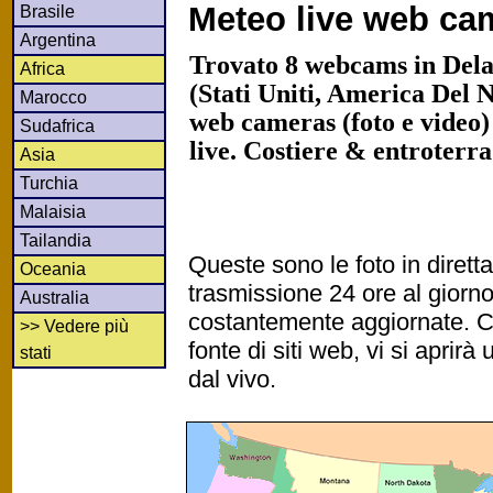
Meteo live web ca
Brasile
Argentina
Trovato 8 webcams in Dela
Africa
(Stati Uniti, America Del 
Marocco
web cameras (foto e video)
Sudafrica
live. Costiere & entroterr
Asia
Turchia
Malaisia
Tailandia
Queste sono le foto in diret
Oceania
trasmissione 24 ore al gior
Australia
costantemente aggiornate. Cl
>> Vedere più
fonte di siti web, vi si apri
stati
dal vivo.