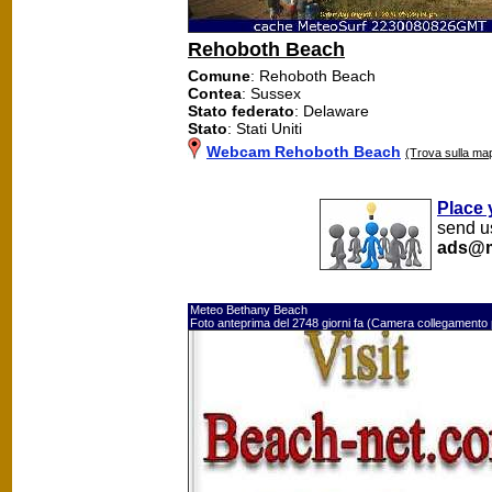
Rehoboth Beach
Comune
: Rehoboth Beach
Contea
: Sussex
Stato federato
: Delaware
Stato
: Stati Uniti
Webcam Rehoboth Beach
(Trova sulla ma
Place 
send us
ads@m
Meteo Bethany Beach
Foto anteprima del 2748 giorni fa (Camera collegamento