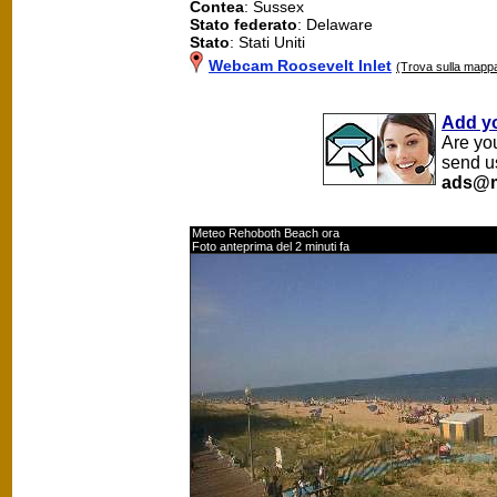
Contea
: Sussex
Stato federato
: Delaware
Stato
: Stati Uniti
Webcam Roosevelt Inlet
(Trova sulla mapp
Add y
Are yo
send u
ads@m
Meteo Rehoboth Beach ora
Foto anteprima del 2 minuti fa