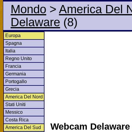
Mondo
>
America Del 
Delaware
(8)
Europa
Spagna
Italia
Regno Unito
Francia
Germania
Portogallo
Grecia
America Del Nord
Stati Uniti
Messico
Costa Rica
Webcam Delaware 
America Del Sud