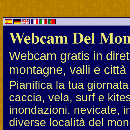
Webcam Del Mo
Webcam gratis in diret
montagne, valli e città
Pianifica la tua giornat
caccia, vela, surf e kit
inondazioni, nevicate, i
diverse località del mon