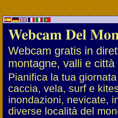
Webcam Del Mo
Webcam gratis in diret
montagne, valli e città
Pianifica la tua giornat
caccia, vela, surf e kit
inondazioni, nevicate, i
diverse località del mon