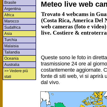
Meteo live web ca
Brasile
Argentina
Trovato 4 webcams in Gua
Africa
(Costa Rica, America Del 
Marocco
web cameras (foto e video)
Sudafrica
live. Costiere & entroterr
Asia
Turchia
Malaisia
Tailandia
Queste sono le foto in diret
Oceania
trasmissione 24 ore al gior
Australia
costantemente aggiornate. Cl
>> Vedere più
fonte di siti web, vi si apri
stati
dal vivo.