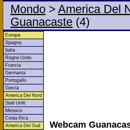
Mondo
>
America Del 
Guanacaste
(4)
Europa
Spagna
Italia
Regno Unito
Francia
Germania
Portogallo
Grecia
America Del Nord
Stati Uniti
Messico
Costa Rica
Webcam Guanacast
America Del Sud