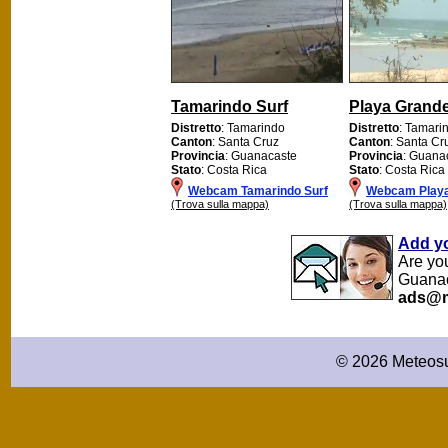
Tamarindo Surf
Playa Grand
Distretto
: Tamarindo
Distretto
: Tamari
Canton
: Santa Cruz
Canton
: Santa Cr
Provincia
: Guanacaste
Provincia
: Guana
Stato
: Costa Rica
Stato
: Costa Rica
Webcam Tamarindo Surf
Webcam Play
(Trova sulla mappa)
(Trova sulla mappa)
Add y
Are yo
Guanac
ads@m
© 2026 Meteosu