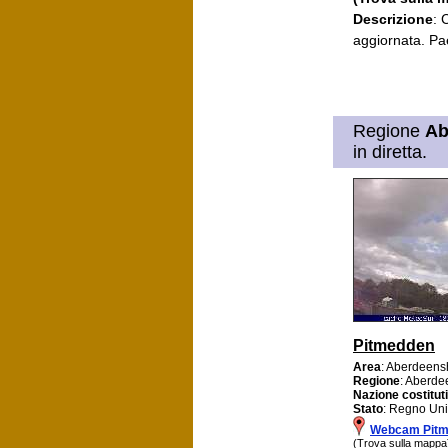
Descrizione
: 
aggiornata. Pa
Regione
Ab
in diretta.
Pitmedden
Area
: Aberdeens
Regione
: Aberde
Nazione costitut
Stato
: Regno Uni
Webcam Pit
(Trova sulla mappa