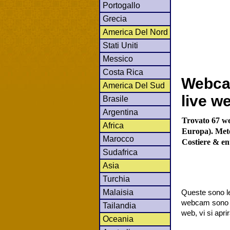
Portogallo
Grecia
America Del Nord
Stati Uniti
Messico
Costa Rica
Webca
America Del Sud
live w
Brasile
Argentina
Trovato 67 we
Africa
Europa). Meteo
Marocco
Costiere & en
Sudafrica
Asia
Turchia
Malaisia
Queste sono le
webcam sono co
Tailandia
web, vi si apr
Oceania