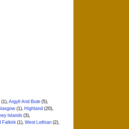
(1)
,
Argyll And Bute
(5)
,
lasgow
(1)
,
Highland
(20)
,
ney Islands
(3)
,
d Falkirk
(1)
,
West Lothian
(2)
,