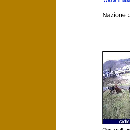
Western Isla
Nazione c
(Trova sulla 