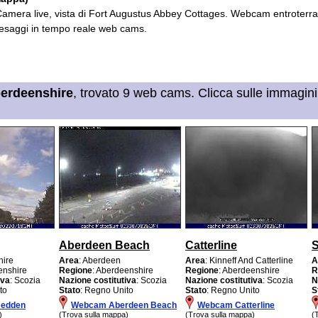
Camera live, vista di Fort Augustus Abbey Cottages. Webcam entroterra 
esaggi in tempo reale web cams.
erdeenshire
, trovato 9 web cams. Clicca sulle immagini
Aberdeen Beach
Catterline
hire
Area
: Aberdeen
Area
: Kinneff And Catterline
A
enshire
Regione
: Aberdeenshire
Regione
: Aberdeenshire
R
iva
: Scozia
Nazione costitutiva
: Scozia
Nazione costitutiva
: Scozia
N
to
Stato
: Regno Unito
Stato
: Regno Unito
S
medden
Webcam Aberdeen Beach
Webcam Catterline
)
(Trova sulla mappa)
(Trova sulla mappa)
(