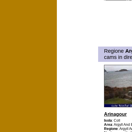
Regione
Ar
cams in dire
Arinagour
Isola
: Coll
Area
: Argyll And
Regione
: Argyll 