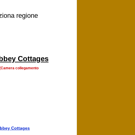
ziona regione
bbey Cottages
a (Camera collegamento
bbey Cottages