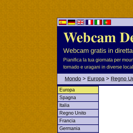
Webcam D
Webcam gratis in diretta
Pianifica la tua giornata per moun
tornado e uragani in diverse loca
Mondo
>
Europa
>
Regno Un
Europa
Spagna
Italia
Regno Unito
Francia
Germania