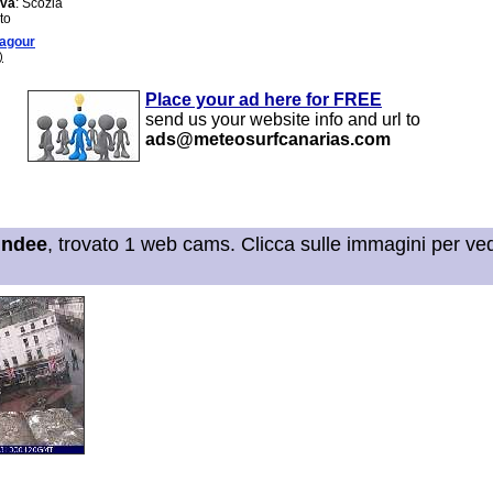
iva
: Scozia
to
agour
)
Place your ad here for FREE
send us your website info and url to
ads@meteosurfcanarias.com
ndee
, trovato 1 web cams. Clicca sulle immagini per ved