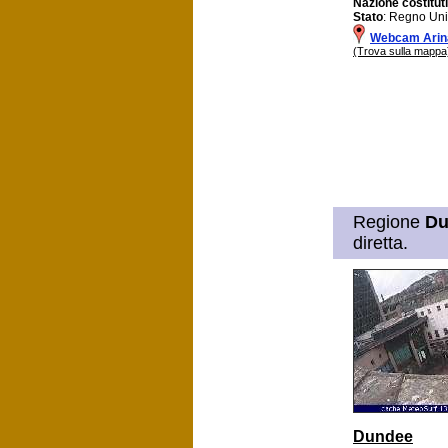
Nazione costitut
Stato
: Regno Uni
Webcam Arin
(Trova sulla mappa
Regione
Du
diretta.
Dundee