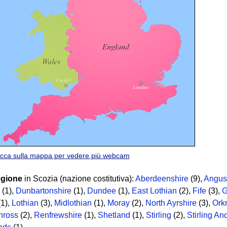
icca sulla mappa per vedere più webcam
egione
in Scozia (nazione costitutiva):
Aberdeenshire
(9)
,
Angus
(1)
,
Dunbartonshire
(1)
,
Dundee
(1)
,
East Lothian
(2)
,
Fife
(3)
,
G
1)
,
Lothian
(3)
,
Midlothian
(1)
,
Moray
(2)
,
North Ayrshire
(3)
,
Ork
nross
(2)
,
Renfrewshire
(1)
,
Shetland
(1)
,
Stirling
(2)
,
Stirling An