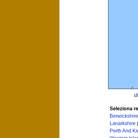
cl
Seleziona r
Berwickshire
Lanarkshire
(
Perth And Ki