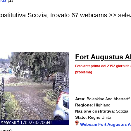
nds
(1)
ostitutiva Scozia, trovato 67 webcams >> sele
Fort Augustus A
Foto anteprima del 2352 giorni f
problema)
Area
: Boleskine And Abertarff
Regione
: Highland
Nazione costitutiva
: Scozia
Stato
: Regno Unito
Webcam Fort Augustus A
mappa)