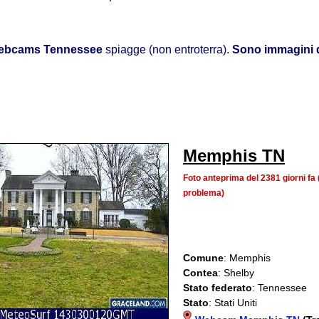
ebcams Tennessee
spiagge (non entroterra).
Sono immagini d
Memphis TN
Foto anteprima del 2381 giorni f
problema)
Comune
: Memphis
Contea
: Shelby
Stato federato
: Tennessee
Stato
: Stati Uniti