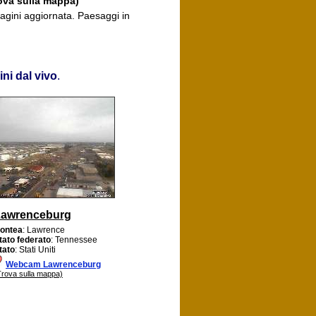
ova sulla mappa)
agini aggiornata. Paesaggi in
ni dal vivo
.
Lawrenceburg
ontea
: Lawrence
tato federato
: Tennessee
tato
: Stati Uniti
Webcam Lawrenceburg
Trova sulla mappa)