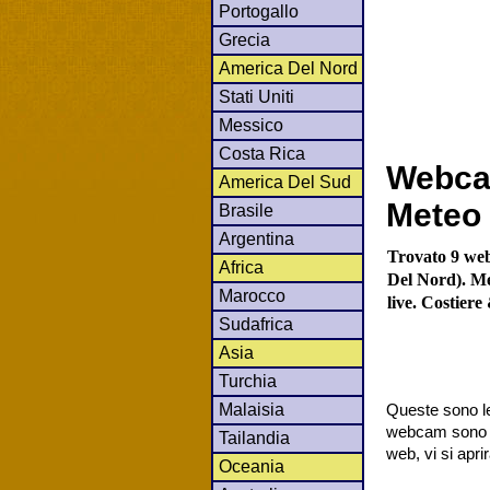
Portogallo
Grecia
America Del Nord
Stati Uniti
Messico
Costa Rica
Webca
America Del Sud
Meteo 
Brasile
Argentina
Trovato 9 web
Africa
Del Nord). Me
Marocco
live. Costier
Sudafrica
Asia
Turchia
Malaisia
Queste sono le
webcam sono co
Tailandia
web, vi si apr
Oceania