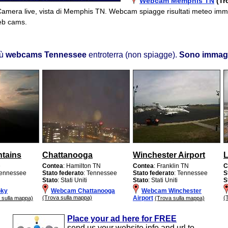
Webcam Memphis TN
(Tr
Camera live, vista di Memphis TN. Webcam spiagge risultati meteo imm
eb cams.
iù
webcams Tennessee
entroterra (non spiagge).
Sono immagi
tains
Chattanooga
Winchester Airport
e
Contea
: Hamilton TN
Contea
: Franklin TN
C
Tennessee
Stato federato
: Tennessee
Stato federato
: Tennessee
S
Stato
: Stati Uniti
Stato
: Stati Uniti
S
ky
Webcam Chattanooga
Webcam Winchester
(Trova sulla mappa)
Airport
(
 sulla mappa)
(Trova sulla mappa)
Place your ad here for FREE
send us your website info and url to