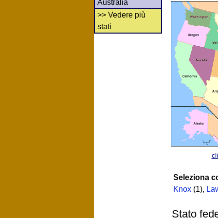
Australia
>> Vedere più
stati
cl
Seleziona c
Knox
(1)
,
La
Stato fed