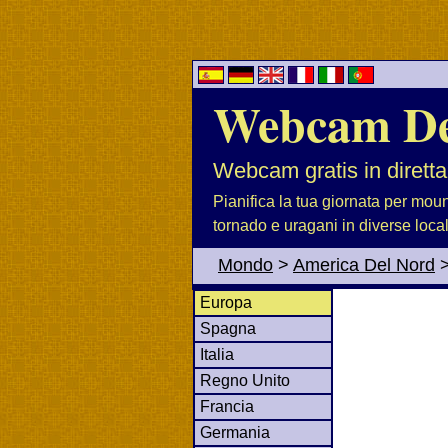
Webcam D
Webcam gratis in diretta
Pianifica la tua giornata per moun
tornado e uragani in diverse loca
Mondo
>
America Del Nord
Europa
Spagna
Italia
Regno Unito
Francia
Germania