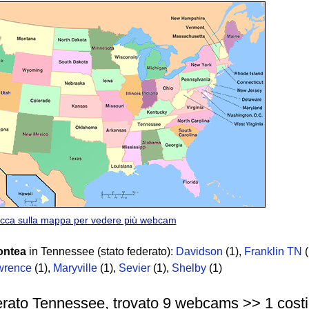
icca sulla mappa per vedere più webcam
ontea
in Tennessee (stato federato):
Davidson
(1)
,
Franklin TN
(
wrence
(1)
,
Maryville
(1)
,
Sevier
(1)
,
Shelby
(1)
erato Tennessee, trovato 9 webcams >> 1 costier