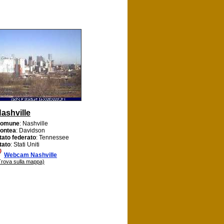
ashville
omune
: Nashville
ontea
: Davidson
tato federato
: Tennessee
tato
: Stati Uniti
Webcam Nashville
Trova sulla mappa)