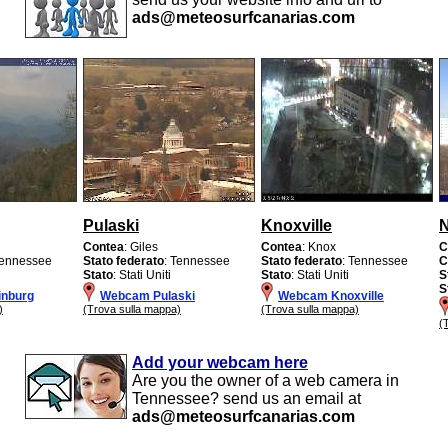
ads@meteosurfcanarias.com
Pulaski
Knoxville
N
Contea
: Giles
Contea
: Knox
C
Tennessee
Stato federato
: Tennessee
Stato federato
: Tennessee
C
Stato
: Stati Uniti
Stato
: Stati Uniti
S
S
inburg
Webcam Pulaski
Webcam Knoxville
)
(Trova sulla mappa)
(Trova sulla mappa)
(
Add your webcam here
Are you the owner of a web camera in
Tennessee? send us an email at
ads@meteosurfcanarias.com