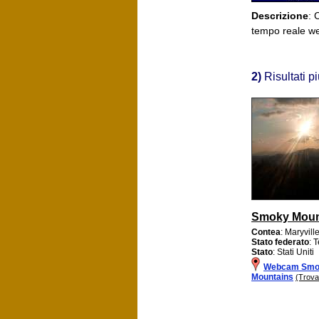
Descrizione
: 
tempo reale w
2)
Risultati p
Smoky Moun
Contea
: Maryvill
Stato federato
: 
Stato
: Stati Uniti
Webcam Smo
Mountains
(Trova