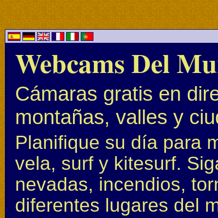
Webcams Del Mu
Cámaras gratis en dire
montañas, valles y ci
Planifique su día para 
vela, surf y kitesurf. S
nevadas, incendios, to
diferentes lugares del 