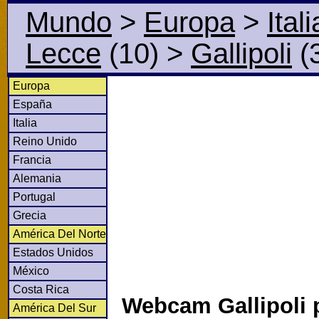
Mundo
>
Europa
>
Itali
Lecce
(10)
>
Gallipoli
(
Europa
España
Italia
Reino Unido
Francia
Alemania
Portugal
Grecia
América Del Norte
Estados Unidos
México
Costa Rica
Webcam Gallipoli 
América Del Sur