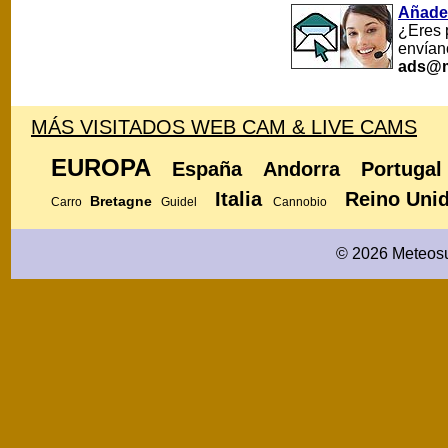
Añade
¿Eres 
envían
ads@m
MÁS VISITADOS WEB CAM & LIVE CAMS
EUROPA
España
Andorra
Portugal
Italia
Reino Uni
Bretagne
Carro
Guidel
Cannobio
© 2026 Meteosu