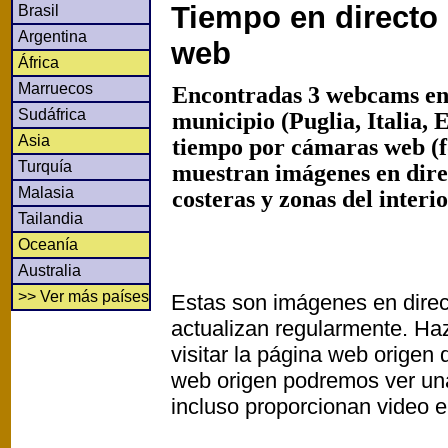
Tiempo en directo
Brasil
Argentina
web
África
Marruecos
Encontradas 3 webcams en 
Sudáfrica
municipio (Puglia, Italia, 
Asia
tiempo por cámaras web (f
Turquía
muestran imágenes en dir
Malasia
costeras y zonas del interi
Tailandia
Oceanía
Australia
>> Ver más países
Estas son imágenes en direc
actualizan regularmente. Haz
visitar la página web origen
web origen podremos ver un
incluso proporcionan video e