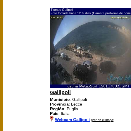
Tiempo Gallipoli
Foto tomada hace 1239 dias (Cámara problema de cone
Gallipoli
Municipio
: Gallipoli
Provincia
: Lecce
Región
: Puglia
País
: Italia
Webcam Gallipoli
(ver en el mapa)