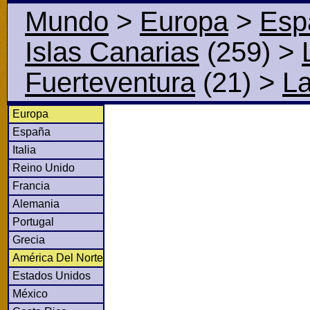
Mundo
>
Europa
>
Esp
Islas Canarias
(259)
>
Fuerteventura
(21)
>
La
Europa
España
Italia
Reino Unido
Francia
Alemania
Portugal
Grecia
América Del Norte
Estados Unidos
México