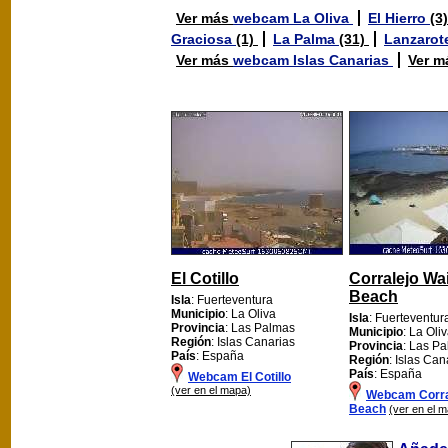
Ver más
webcam La Oliva
El Hierro
(3
Graciosa
(1)
La Palma
(31)
Lanzarot
Ver más
webcam Islas Canarias
Ver 
El Cotillo
Corralejo Wai
Beach
Isla
: Fuerteventura
Municipio
: La Oliva
Isla
: Fuerteventur
Provincia
: Las Palmas
Municipio
: La Oli
Región
: Islas Canarias
Provincia
: Las P
País
: España
Región
: Islas Can
País
: España
Webcam El Cotillo
(ver en el mapa)
Webcam Corral
Beach
(ver en el 