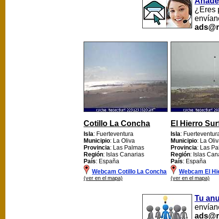
Añade
¿Eres 
envían
ads@m
Cotillo La Concha
El Hierro Sur
Isla
: Fuerteventura
Isla
: Fuerteventur
Municipio
: La Oliva
Municipio
: La Oli
Provincia
: Las Palmas
Provincia
: Las P
Región
: Islas Canarias
Región
: Islas Can
País
: España
País
: España
Webcam Cotillo La Concha
Webcam El Hie
(ver en el mapa)
(ver en el mapa)
Tu an
envíano
ads@m