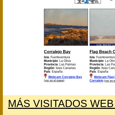
Corralejo Bay
Flag Beach C
Isla
: Fuerteventura
Isla
: Fuerteventur
Municipio
: La Oliva
Municipio
: La Oli
Provincia
: Las Palmas
Provincia
: Las P
Región
: Islas Canarias
Región
: Islas Can
País
: España
País
: España
Webcam Corralejo Bay
Webcam Flag
(ver en el mapa)
Corralejo
(ver en 
MÁS VISITADOS WEB