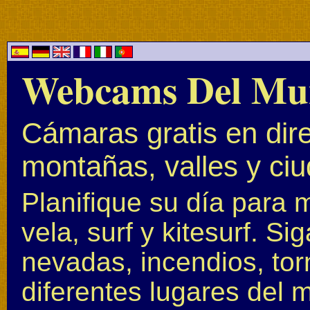
Webcams Del Mu
Cámaras gratis en dire
montañas, valles y ci
Planifique su día para 
vela, surf y kitesurf. S
nevadas, incendios, to
diferentes lugares del 