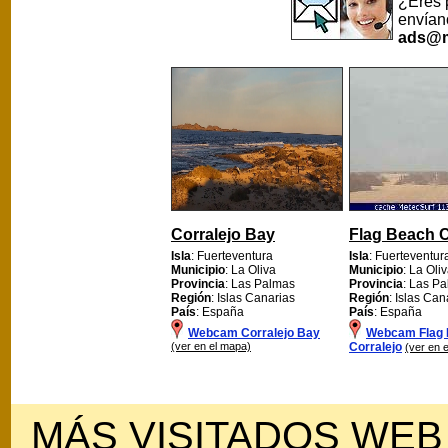
¿Eres 
envían
ads@m
Corralejo Bay
Flag Beach C
Isla
: Fuerteventura
Isla
: Fuerteventur
Municipio
: La Oliva
Municipio
: La Oli
Provincia
: Las Palmas
Provincia
: Las P
Región
: Islas Canarias
Región
: Islas Can
País
: España
País
: España
Webcam Corralejo Bay
Webcam Flag
(ver en el mapa)
Corralejo
(ver en 
MÁS VISITADOS WEB