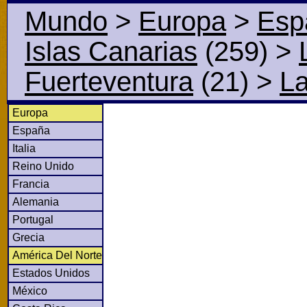
Mundo
>
Europa
>
Esp
Islas Canarias
(259)
>
Fuerteventura
(21)
>
La
Europa
España
Italia
Reino Unido
Francia
Alemania
Portugal
Grecia
América Del Norte
Estados Unidos
México