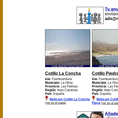
Tu an
envíano
ads@m
Cotillo La Concha
Cotillo Piedr
Isla
: Fuerteventura
Isla
: Fuerteventur
Municipio
: La Oliva
Municipio
: La Oli
Provincia
: Las Palmas
Provincia
: Las P
Región
: Islas Canarias
Región
: Islas Can
País
: España
País
: España
Webcam Cotillo La Concha
Webcam Cotill
(ver en el mapa)
Playa
(ver en el m
Añade