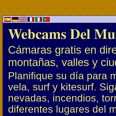
Webcams Del Mu
Cámaras gratis en dire
montañas, valles y ci
Planifique su día para 
vela, surf y kitesurf. S
nevadas, incendios, to
diferentes lugares del 