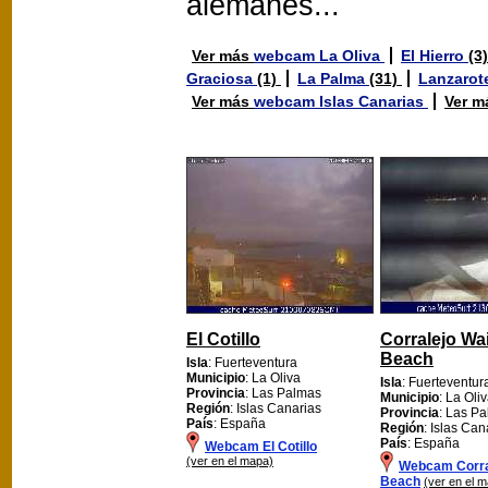
alemanes...
Ver más
webcam La Oliva
El Hierro
(3
Graciosa
(1)
La Palma
(31)
Lanzarot
Ver más
webcam Islas Canarias
Ver 
El Cotillo
Corralejo Wai
Beach
Isla
: Fuerteventura
Municipio
: La Oliva
Isla
: Fuerteventur
Provincia
: Las Palmas
Municipio
: La Oli
Región
: Islas Canarias
Provincia
: Las P
País
: España
Región
: Islas Can
País
: España
Webcam El Cotillo
(ver en el mapa)
Webcam Corral
Beach
(ver en el 