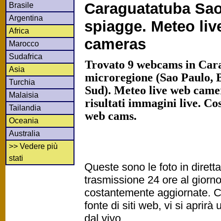
Caraguatatuba Sa
Brasile
Argentina
spiagge. Meteo li
Africa
cameras
Marocco
Sudafrica
Trovato 9 webcams in Car
Asia
microregione (Sao Paulo, 
Turchia
Sud). Meteo live web camer
Malaisia
risultati immagini live. Co
Tailandia
web cams.
Oceania
Australia
>> Vedere più
stati
Queste sono le foto in diret
trasmissione 24 ore al gior
costantemente aggiornate. Cl
fonte di siti web, vi si apri
dal vivo.