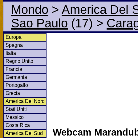
Mondo
>
America Del 
Sao Paulo
(17)
>
Carag
Europa
Spagna
Italia
Regno Unito
Francia
Germania
Portogallo
Grecia
America Del Nord
Stati Uniti
Messico
Costa Rica
Webcam Marandub
America Del Sud