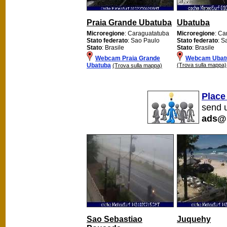
Praia Grande Ubatuba
Ubatuba
Microregione
: Caraguatatuba
Microregione
: Ca
Stato federato
: Sao Paulo
Stato federato
: S
Stato
: Brasile
Stato
: Brasile
Webcam Praia Grande
Webcam Ubat
Ubatuba
(Trova sulla mappa)
(Trova sulla mappa)
Place
send u
ads@
Sao Sebastiao
Juquehy