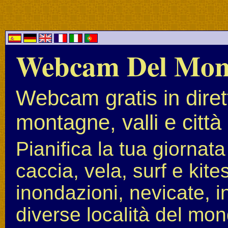
Webcam Del Mo
Webcam gratis in diret
montagne, valli e città
Pianifica la tua giornat
caccia, vela, surf e kit
inondazioni, nevicate, i
diverse località del mon