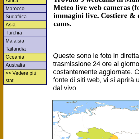
Africa
Meteo live web cameras (fot
Marocco
immagini live. Costiere &
Sudafrica
cams.
Asia
Turchia
Malaisia
Tailandia
Queste sono le foto in diret
Oceania
trasmissione 24 ore al gior
Australia
costantemente aggiornate. Cl
>> Vedere più
fonte di siti web, vi si apri
stati
dal vivo.