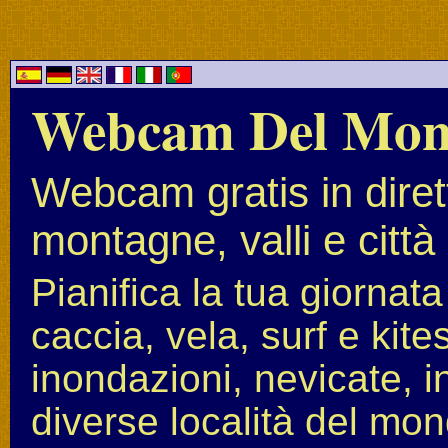
Webcam Del Mo
Webcam gratis in diret
montagne, valli e città
Pianifica la tua giornat
caccia, vela, surf e kit
inondazioni, nevicate, i
diverse località del mon