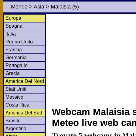
Mondo
>
Asia
>
Malaisia
(5)
Europa
Spagna
Italia
Regno Unito
Francia
Germania
Portogallo
Grecia
America Del Nord
Stati Uniti
Messico
Costa Rica
Webcam Malaisia s
America Del Sud
Meteo live web ca
Brasile
Argentina
Trovato 5 webcams in Malai