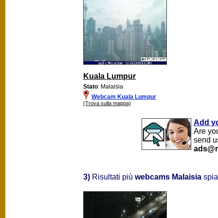
Kuala Lumpur
Stato
: Malaisia
Webcam Kuala Lumpur
(Trova sulla mappa)
Add y
Are yo
send u
ads@m
3)
Risultati più
webcams Malaisia
spia