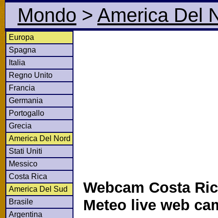
Mondo
>
America Del 
Europa
Spagna
Italia
Regno Unito
Francia
Germania
Portogallo
Grecia
America Del Nord
Stati Uniti
Messico
Costa Rica
Webcam Costa Ric
America Del Sud
Meteo live web ca
Brasile
Argentina