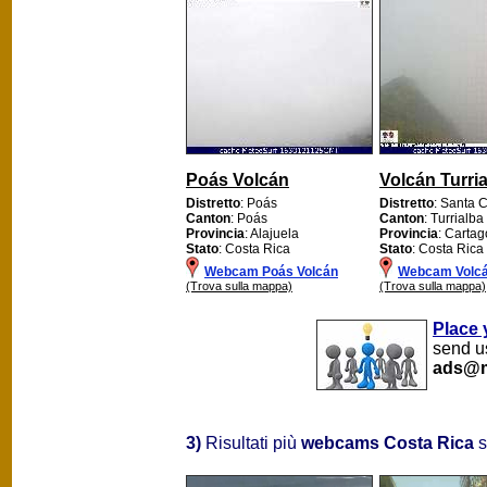
Poás Volcán
Volcán Turri
Distretto
: Poás
Distretto
: Santa C
Canton
: Poás
Canton
: Turrialba
Provincia
: Alajuela
Provincia
: Cartag
Stato
: Costa Rica
Stato
: Costa Rica
Webcam Poás Volcán
Webcam Volcán
(Trova sulla mappa)
(Trova sulla mappa)
Place 
send us
ads@m
3)
Risultati più
webcams Costa Rica
s