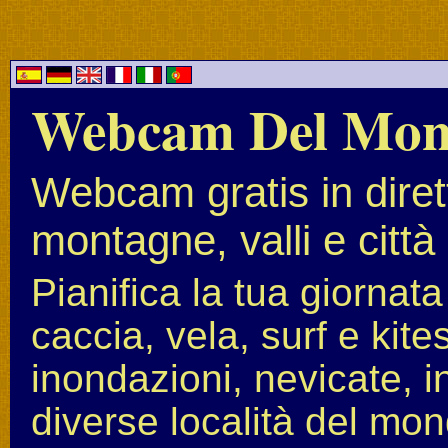
Webcam Del Mo
Webcam gratis in diret
montagne, valli e città
Pianifica la tua giornat
caccia, vela, surf e kit
inondazioni, nevicate, i
diverse località del mon